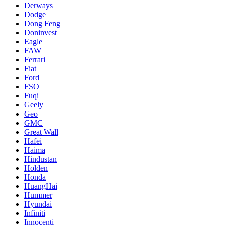
Derways
Dodge
Dong Feng
Doninvest
Eagle
FAW
Ferrari
Fiat
Ford
FSO
Fuqi
Geely
Geo
GMC
Great Wall
Hafei
Haima
Hindustan
Holden
Honda
HuangHai
Hummer
Hyundai
Infiniti
Innocenti