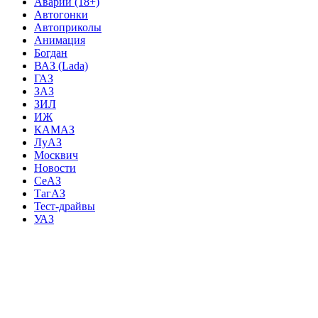
Аварии (18+)
Автогонки
Автоприколы
Анимация
Богдан
ВАЗ (Lada)
ГАЗ
ЗАЗ
ЗИЛ
ИЖ
КАМАЗ
ЛуАЗ
Москвич
Новости
СеАЗ
ТагАЗ
Тест-драйвы
УАЗ