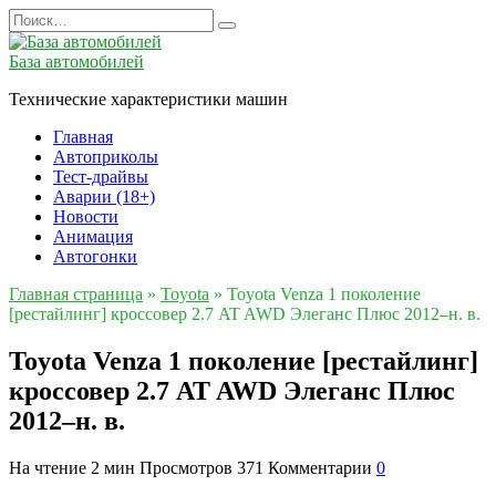
Перейти
Search
к
for:
содержанию
База автомобилей
Технические характеристики машин
Главная
Автоприколы
Тест-драйвы
Аварии (18+)
Новости
Анимация
Автогонки
Главная страница
»
Toyota
»
Toyota Venza 1 поколение
[рестайлинг] кроссовер 2.7 AT AWD Элеганс Плюс 2012–н. в.
Toyota Venza 1 поколение [рестайлинг]
кроссовер 2.7 AT AWD Элеганс Плюс
2012–н. в.
На чтение
2 мин
Просмотров
371
Комментарии
0