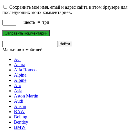
Сохранить моё имя, email и адрес сайта в этом браузере для
последующих моих комментариев.
−
шесть
=
три
Марки автомобилей
AC
Acura
Alfa Romeo
Alpina
Alpine
Aro
Asia
Aston Martin
Audi
Austin
BAW
Beijing
Bentley
BMW