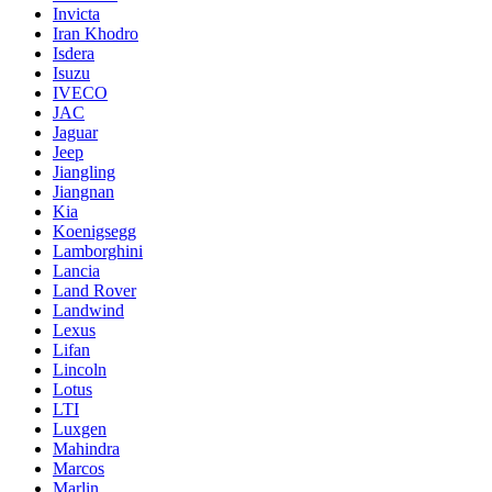
Invicta
Iran Khodro
Isdera
Isuzu
IVECO
JAC
Jaguar
Jeep
Jiangling
Jiangnan
Kia
Koenigsegg
Lamborghini
Lancia
Land Rover
Landwind
Lexus
Lifan
Lincoln
Lotus
LTI
Luxgen
Mahindra
Marcos
Marlin