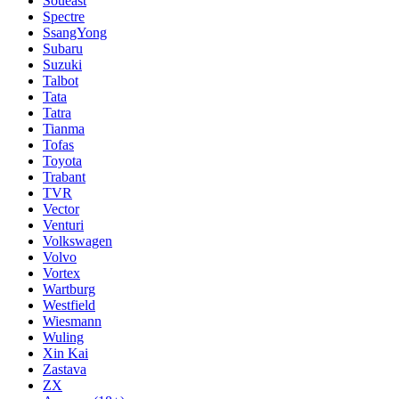
Soueast
Spectre
SsangYong
Subaru
Suzuki
Talbot
Tata
Tatra
Tianma
Tofas
Toyota
Trabant
TVR
Vector
Venturi
Volkswagen
Volvo
Vortex
Wartburg
Westfield
Wiesmann
Wuling
Xin Kai
Zastava
ZX