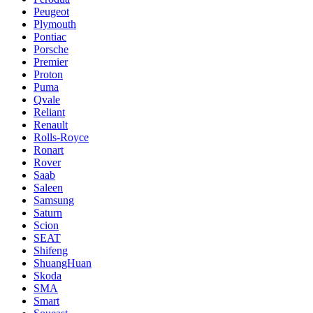
Peugeot
Plymouth
Pontiac
Porsche
Premier
Proton
Puma
Qvale
Reliant
Renault
Rolls-Royce
Ronart
Rover
Saab
Saleen
Samsung
Saturn
Scion
SEAT
Shifeng
ShuangHuan
Skoda
SMA
Smart