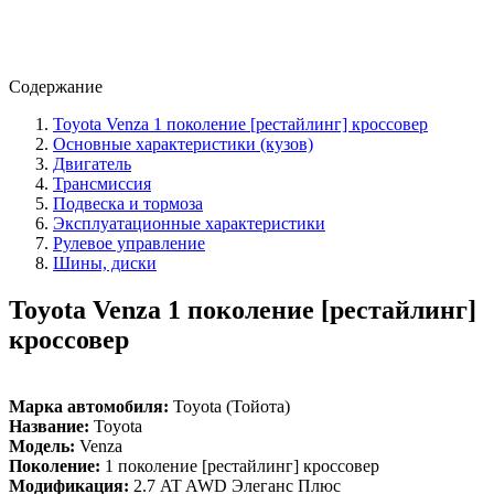
Содержание
Toyota Venza 1 поколение [рестайлинг] кроссовер
Основные характеристики (кузов)
Двигатель
Трансмиссия
Подвеска и тормоза
Эксплуатационные характеристики
Рулевое управление
Шины, диски
Toyota Venza 1 поколение [рестайлинг]
кроссовер
Марка автомобиля:
Toyota (Тойота)
Название:
Toyota
Модель:
Venza
Поколение:
1 поколение [рестайлинг] кроссовер
Модификация:
2.7 AT AWD Элеганс Плюс