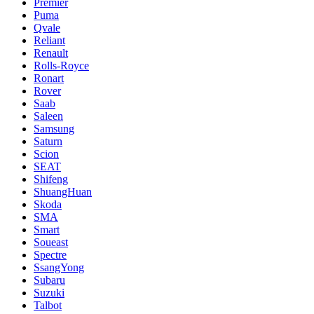
Premier
Puma
Qvale
Reliant
Renault
Rolls-Royce
Ronart
Rover
Saab
Saleen
Samsung
Saturn
Scion
SEAT
Shifeng
ShuangHuan
Skoda
SMA
Smart
Soueast
Spectre
SsangYong
Subaru
Suzuki
Talbot