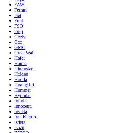
FAW
Ferrari
Fiat
Ford
FSO
Fuqi
Geely
Geo
GMC
Great Wall
Hafei
Haima
Hindustan
Holden
Honda
HuangHai
Hummer
Hyundai
Infiniti
Innocenti
Invicta
Iran Khodro
Isdera
Isuzu
IVECO