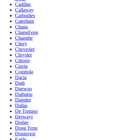
Cadillac
Callaway
Carbodies
Caterham
Chana
ChangFeng
Changhe
Chery
Chevrolet
Chrysler
Citroen
Cizeta
Coggiola
Dacia
Dadi
Daewoo
Daihatsu
Daimler
Dallas
De Tomaso
Derways
Dodge
Dong Feng
Doninvest
Eagle