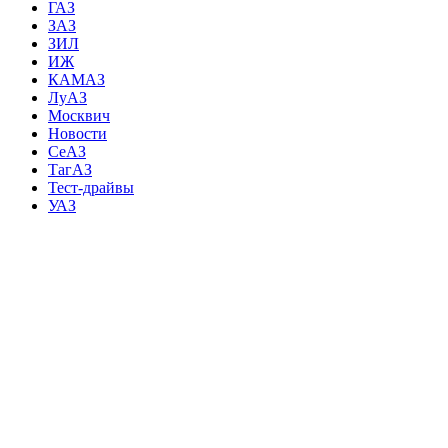
ГАЗ
ЗАЗ
ЗИЛ
ИЖ
КАМАЗ
ЛуАЗ
Москвич
Новости
СеАЗ
ТагАЗ
Тест-драйвы
УАЗ