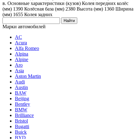
в. Основные характеристики (кузов) Колея передних колёс
(мм) 1390 Колёсная база (мм) 2380 Высота (мм) 1360 Ширина
(мм) 1655 Колея задних
Марки автомобилей
AC
Acura
Alfa Romeo
Alpina
Alpine
Aro
Asia
Aston Martin
Audi
Austin
BAW
Beijing
Bentley
BMW
Brilliance
Bristol
Bugatti
Buick
BYD