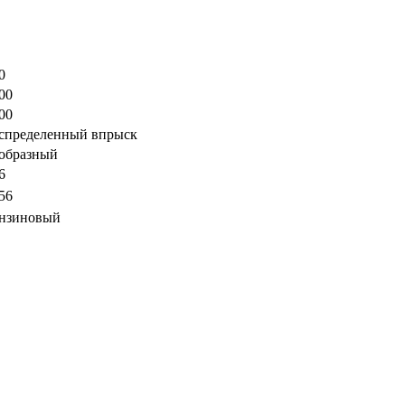
0
00
00
спределенный впрыск
образный
6
56
нзиновый