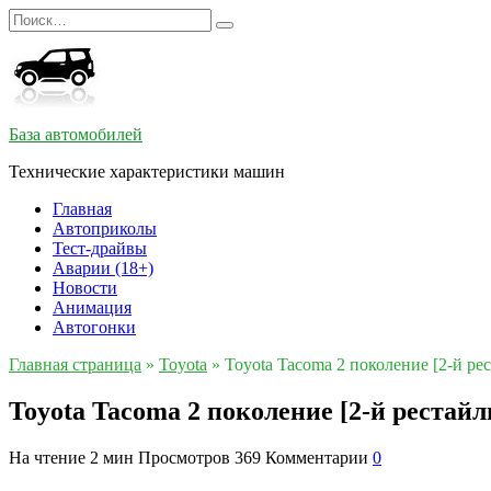
Перейти
Search
к
for:
содержанию
База автомобилей
Технические характеристики машин
Главная
Автоприколы
Тест-драйвы
Аварии (18+)
Новости
Анимация
Автогонки
Главная страница
»
Toyota
»
Toyota Tacoma 2 поколение [2-й ре
Toyota Tacoma 2 поколение [2-й рестайл
На чтение
2 мин
Просмотров
369
Комментарии
0