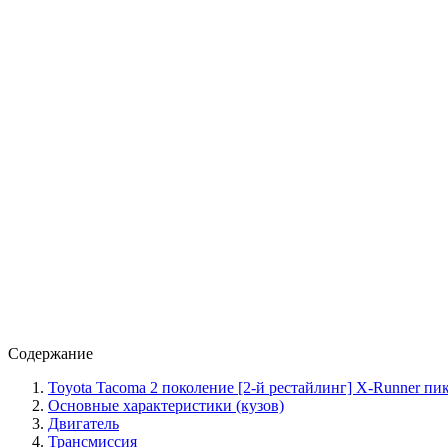
Содержание
Toyota Tacoma 2 поколение [2-й рестайлинг] X-Runner пик
Основные характеристики (кузов)
Двигатель
Трансмиссия