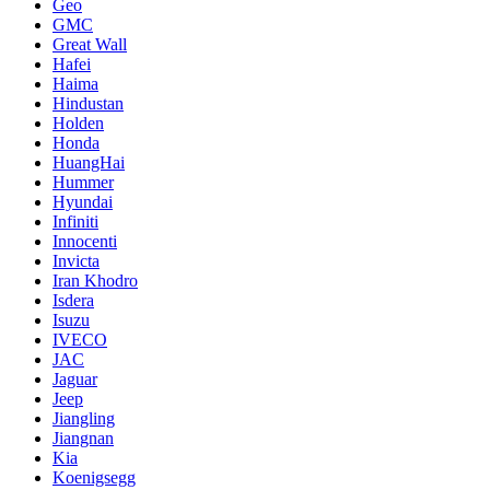
Geo
GMC
Great Wall
Hafei
Haima
Hindustan
Holden
Honda
HuangHai
Hummer
Hyundai
Infiniti
Innocenti
Invicta
Iran Khodro
Isdera
Isuzu
IVECO
JAC
Jaguar
Jeep
Jiangling
Jiangnan
Kia
Koenigsegg