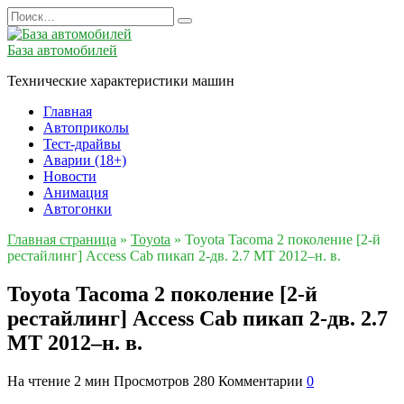
Перейти
Search
к
for:
содержанию
База автомобилей
Технические характеристики машин
Главная
Автоприколы
Тест-драйвы
Аварии (18+)
Новости
Анимация
Автогонки
Главная страница
»
Toyota
»
Toyota Tacoma 2 поколение [2-й
рестайлинг] Access Cab пикап 2-дв. 2.7 MT 2012–н. в.
Toyota Tacoma 2 поколение [2-й
рестайлинг] Access Cab пикап 2-дв. 2.7
MT 2012–н. в.
На чтение
2 мин
Просмотров
280
Комментарии
0