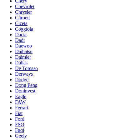
Chery
Chevrolet
Chrysler
Citroen
Cizeta
Coggiola
Dacia
Dadi
Daewoo
Daihatsu
Daimler
Dallas
De Tomaso
Derways
Dodge
Dong Feng
Doninvest
Eagle
FAW
Ferrari
Fiat
Ford
FSO
Fuqi
Geely