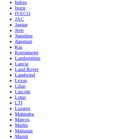
Isdera
Isuzu
IVECO
JAC
Jaguar
Jeep
Jiangling
Jiangnan
Kia
Koenigsegg
Lamborghini
Lancia
Land Rover
Landwind
Lexus
Lifan
Lincoln
Lotus
LTI
Luxgen
Mahindra
Marcos
Marlin
Marussia
Maruti