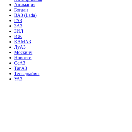
Анимация
Богдан
ВАЗ (Lada)
ГАЗ
ЗАЗ
ЗИЛ
ИЖ
КАМАЗ
ЛуАЗ
Москвич
Новости
СеАЗ
ТагАЗ
Тест-драйвы
УАЗ