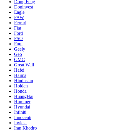
Dong Feng
Doninvest
Eagle
FAW
Ferrari
Fiat
Ford
FSO
Fuqi
Geely
Geo
GMC
Great Wall
Hafei
Haima
Hindustan
Holden
Honda
HuangHai
Hummer
Hyundai
Infiniti
Innocenti
Invicta
Iran Khodro