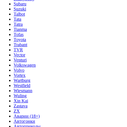
Subaru
Suzuki
Talbot
Tata
Tatra
Tianma
Tofas
Toyota
Trabant
TVR
Vector
Venturi
Volkswagen
Volvo
Vortex
Wartburg
Westfield
Wiesmann
Wuling
Xin Kai
Zastava
ZX
Аварии (18+)
Автогонки
Автоприколы