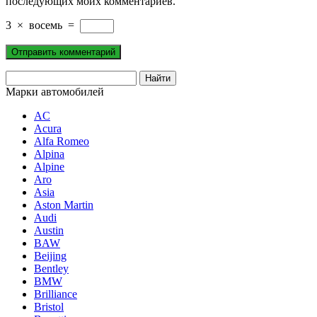
последующих моих комментариев.
3
×
восемь
=
Марки автомобилей
AC
Acura
Alfa Romeo
Alpina
Alpine
Aro
Asia
Aston Martin
Audi
Austin
BAW
Beijing
Bentley
BMW
Brilliance
Bristol