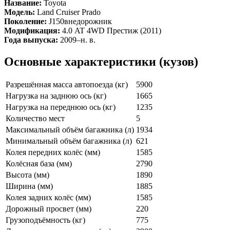
Название:
Toyota
Модель:
Land Cruiser Prado
Поколение:
J150внедорожник
Модификация:
4.0 AT 4WD Престиж (2011)
Года выпуска:
2009–н. в.
Основные характеристики (кузов)
Разрешённая масса автопоезда (кг)
5900
Нагрузка на заднюю ось (кг)
1665
Нагрузка на переднюю ось (кг)
1235
Количество мест
5
Максимальный объём багажника (л)
1934
Минимальный объём багажника (л)
621
Колея передних колёс (мм)
1585
Колёсная база (мм)
2790
Высота (мм)
1890
Ширина (мм)
1885
Колея задних колёс (мм)
1585
Дорожный просвет (мм)
220
Грузоподъёмность (кг)
775