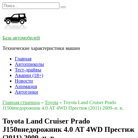
Перейти
Search
к
for:
содержанию
База автомобилей
Технические характеристики машин
Главная
Автоприколы
Тест-драйвы
Аварии (18+)
Новости
Анимация
Автогонки
Главная страница
»
Toyota
»
Toyota Land Cruiser Prado
J150внедорожник 4.0 AT 4WD Престиж (2011) 2009–н. в.
Toyota Land Cruiser Prado
J150внедорожник 4.0 AT 4WD Престиж
(2011) 2009–н. в.