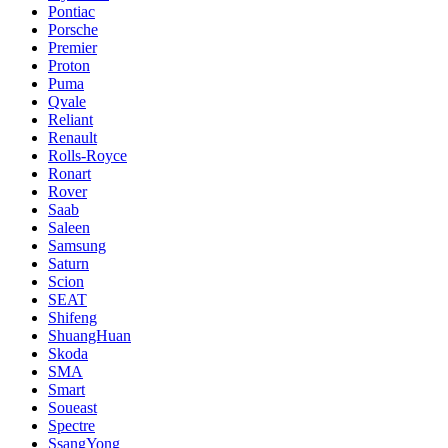
Pontiac
Porsche
Premier
Proton
Puma
Qvale
Reliant
Renault
Rolls-Royce
Ronart
Rover
Saab
Saleen
Samsung
Saturn
Scion
SEAT
Shifeng
ShuangHuan
Skoda
SMA
Smart
Soueast
Spectre
SsangYong