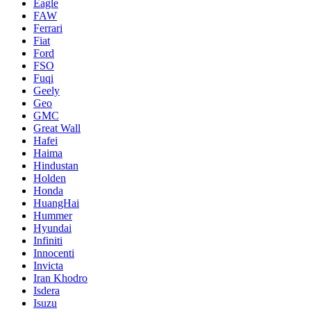
Eagle
FAW
Ferrari
Fiat
Ford
FSO
Fuqi
Geely
Geo
GMC
Great Wall
Hafei
Haima
Hindustan
Holden
Honda
HuangHai
Hummer
Hyundai
Infiniti
Innocenti
Invicta
Iran Khodro
Isdera
Isuzu