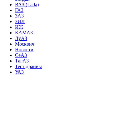
ВАЗ (Lada)
ГАЗ
ЗАЗ
ЗИЛ
ИЖ
КАМАЗ
ЛуАЗ
Москвич
Новости
СеАЗ
ТагАЗ
Тест-драйвы
УАЗ