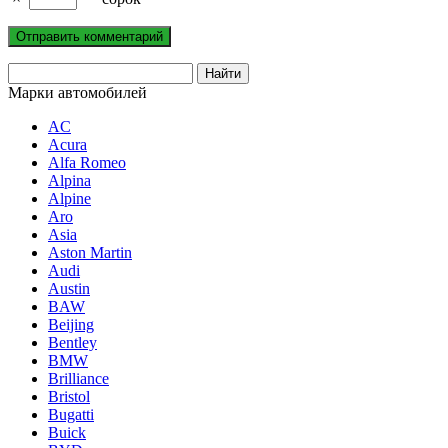
Марки автомобилей
AC
Acura
Alfa Romeo
Alpina
Alpine
Aro
Asia
Aston Martin
Audi
Austin
BAW
Beijing
Bentley
BMW
Brilliance
Bristol
Bugatti
Buick