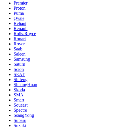
Premier
Proton
Puma
Qvale
Reliant
Renault
Rolls-Royce
Ronart
Rover
Saab
Saleen
Samsung
Saturn
Scion
SEAT
Shifeng
ShuangHuan
Skoda
SMA
Smart
Soueast
Spectre
SsangYong
Subaru
Suzuki