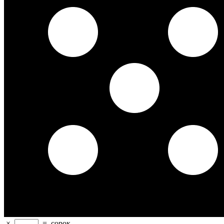
×
=
сорок