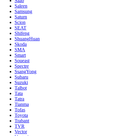
Saab
Saleen
Samsung
Saturn
Scion
SEAT
Shifeng
ShuangHuan
Skoda
SMA
Smart
Soueast
Spectre
SsangYong
Subaru
Suzuki
Talbot
Tata
Tatra
Tianma
Tofas
Toyota
Trabant
TVR
Vector