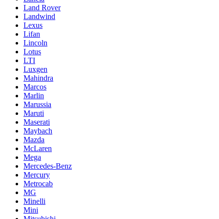
Land Rover
Landwind
Lexus
Lifan
Lincoln
Lotus
LTI
Luxgen
Mahindra
Marcos
Marlin
Marussia
Maruti
Maserati
Maybach
Mazda
McLaren
Mega
Mercedes-Benz
Mercury
Metrocab
MG
Minelli
Mini
Mitsubishi