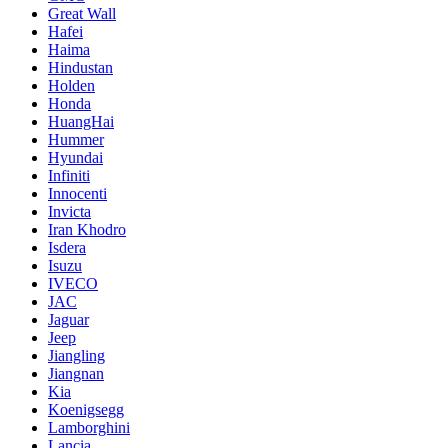
Great Wall
Hafei
Haima
Hindustan
Holden
Honda
HuangHai
Hummer
Hyundai
Infiniti
Innocenti
Invicta
Iran Khodro
Isdera
Isuzu
IVECO
JAC
Jaguar
Jeep
Jiangling
Jiangnan
Kia
Koenigsegg
Lamborghini
Lancia