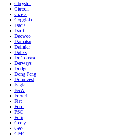
Chrysler
Citroen
Cizeta
Coggiola
Dacia
Dadi
Daewoo
Daihatsu
Daimler
Dallas
De Tomaso
Derways
Dodge
Dong Feng
Doninvest
Eagle
FAW
Ferrari
Fiat
Ford
FSO
Fuqi
Geely
Geo
GMC