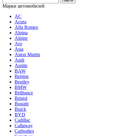
Марки автомобилей
AC
Acura
Alfa Romeo
Alpina
Alpine
Aro
Asia
Aston Martin
Audi
Austin
BAW
Beijing
Bentley
BMW
Brilliance
Bristol
Bugatti
Buick
BYD
Cadillac
Callaway
Carbodies