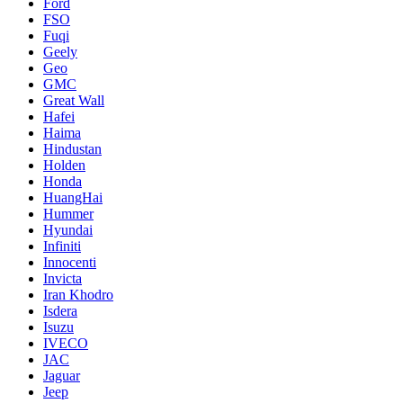
Ford
FSO
Fuqi
Geely
Geo
GMC
Great Wall
Hafei
Haima
Hindustan
Holden
Honda
HuangHai
Hummer
Hyundai
Infiniti
Innocenti
Invicta
Iran Khodro
Isdera
Isuzu
IVECO
JAC
Jaguar
Jeep