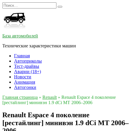
Перейти
Search
к
for:
содержанию
База автомобилей
Технические характеристики машин
Главная
Автоприколы
Тест-драйвы
Аварии (18+)
Новости
Анимация
Автогонки
Главная страница
»
Renault
»
Renault Espace 4 поколение
[рестайлинг] минивэн 1.9 dCi MT 2006–2006
Renault Espace 4 поколение
[рестайлинг] минивэн 1.9 dCi MT 2006–
2006