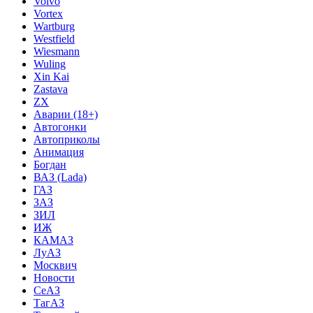
Volvo
Vortex
Wartburg
Westfield
Wiesmann
Wuling
Xin Kai
Zastava
ZX
Аварии (18+)
Автогонки
Автоприколы
Анимация
Богдан
ВАЗ (Lada)
ГАЗ
ЗАЗ
ЗИЛ
ИЖ
КАМАЗ
ЛуАЗ
Москвич
Новости
СеАЗ
ТагАЗ