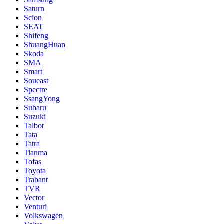
Saturn
Scion
SEAT
Shifeng
ShuangHuan
Skoda
SMA
Smart
Soueast
Spectre
SsangYong
Subaru
Suzuki
Talbot
Tata
Tatra
Tianma
Tofas
Toyota
Trabant
TVR
Vector
Venturi
Volkswagen