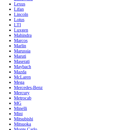
Lexus
Lifan
Lincoln
Lotus
LTI
Luxgen
Mahindra
Marcos
Marlin
Marussia
Maruti
Maserati
Maybach
Mazda
McLaren
Mega
Mercedes-Benz
Mercury
Metrocab
MG
Minelli
Mini
Mitsubishi
Mitsuoka
Monte Carlo