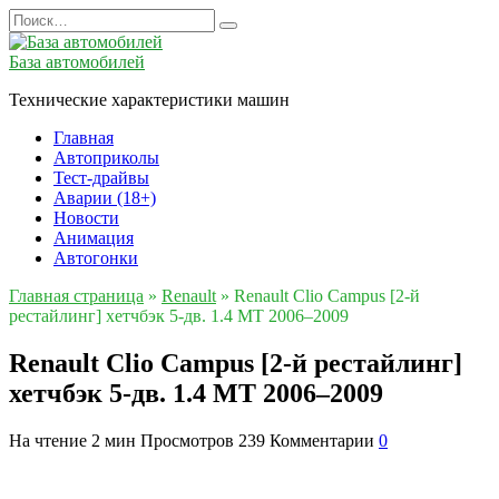
Перейти
Search
к
for:
содержанию
База автомобилей
Технические характеристики машин
Главная
Автоприколы
Тест-драйвы
Аварии (18+)
Новости
Анимация
Автогонки
Главная страница
»
Renault
»
Renault Clio Campus [2-й
рестайлинг] хетчбэк 5-дв. 1.4 MT 2006–2009
Renault Clio Campus [2-й рестайлинг]
хетчбэк 5-дв. 1.4 MT 2006–2009
На чтение
2 мин
Просмотров
239
Комментарии
0