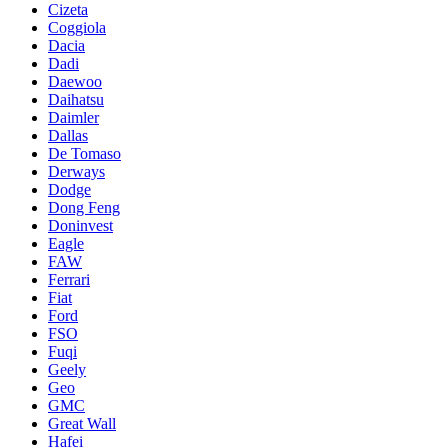
Cizeta
Coggiola
Dacia
Dadi
Daewoo
Daihatsu
Daimler
Dallas
De Tomaso
Derways
Dodge
Dong Feng
Doninvest
Eagle
FAW
Ferrari
Fiat
Ford
FSO
Fuqi
Geely
Geo
GMC
Great Wall
Hafei