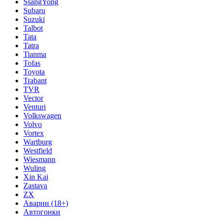
SsangYong
Subaru
Suzuki
Talbot
Tata
Tatra
Tianma
Tofas
Toyota
Trabant
TVR
Vector
Venturi
Volkswagen
Volvo
Vortex
Wartburg
Westfield
Wiesmann
Wuling
Xin Kai
Zastava
ZX
Аварии (18+)
Автогонки