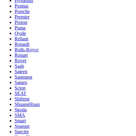
Plymouth
Pontiac
Porsche
Premier
Proton
Puma
Qvale
Reliant
Renault
Rolls-Royce
Ronart
Rover
Saab
Saleen
Samsung
Saturn
Scion
SEAT
Shifeng
ShuangHuan
Skoda
SMA
Smart
Soueast
Spectre