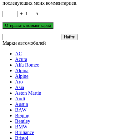
последующих моих комментариев.
+
1
=
5
Марки автомобилей
AC
Acura
Alfa Romeo
Alpina
Alpine
Aro
Asia
Aston Martin
Audi
Austin
BAW
Beijing
Bentley
BMW
Brilliance
Bristol