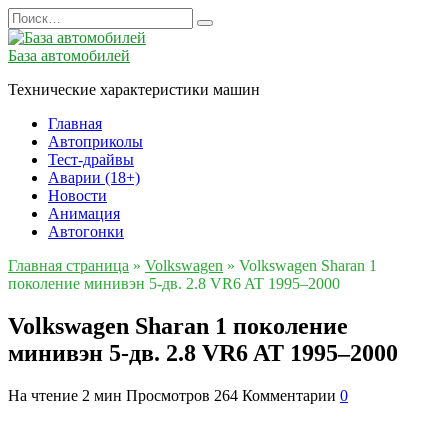
Перейти
Search
к
for:
содержанию
База автомобилей
Технические характеристики машин
Главная
Автоприколы
Тест-драйвы
Аварии (18+)
Новости
Анимация
Автогонки
Главная страница
»
Volkswagen
»
Volkswagen Sharan 1
поколение минивэн 5-дв. 2.8 VR6 AT 1995–2000
Volkswagen Sharan 1 поколение
минивэн 5-дв. 2.8 VR6 AT 1995–2000
На чтение
2 мин
Просмотров
264
Комментарии
0