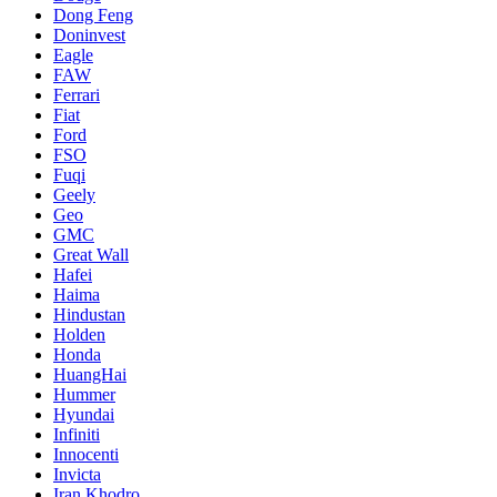
Dong Feng
Doninvest
Eagle
FAW
Ferrari
Fiat
Ford
FSO
Fuqi
Geely
Geo
GMC
Great Wall
Hafei
Haima
Hindustan
Holden
Honda
HuangHai
Hummer
Hyundai
Infiniti
Innocenti
Invicta
Iran Khodro