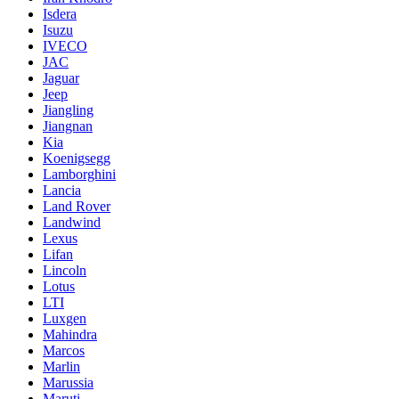
Isdera
Isuzu
IVECO
JAC
Jaguar
Jeep
Jiangling
Jiangnan
Kia
Koenigsegg
Lamborghini
Lancia
Land Rover
Landwind
Lexus
Lifan
Lincoln
Lotus
LTI
Luxgen
Mahindra
Marcos
Marlin
Marussia
Maruti