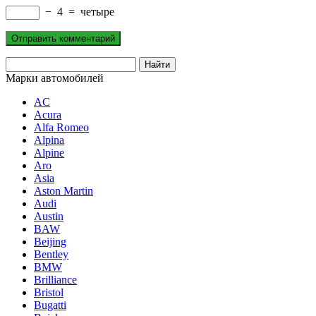
−
4
=
четыре
Марки автомобилей
AC
Acura
Alfa Romeo
Alpina
Alpine
Aro
Asia
Aston Martin
Audi
Austin
BAW
Beijing
Bentley
BMW
Brilliance
Bristol
Bugatti