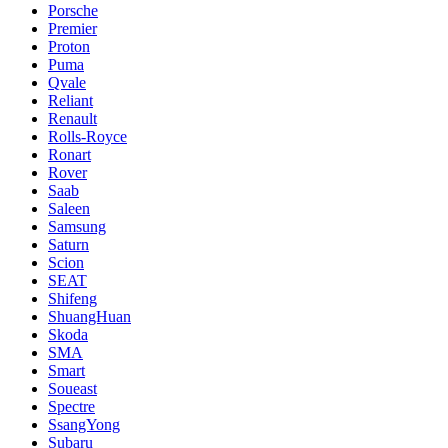
Porsche
Premier
Proton
Puma
Qvale
Reliant
Renault
Rolls-Royce
Ronart
Rover
Saab
Saleen
Samsung
Saturn
Scion
SEAT
Shifeng
ShuangHuan
Skoda
SMA
Smart
Soueast
Spectre
SsangYong
Subaru