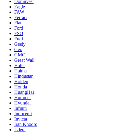
Doninvest
Eagle
FAW
Ferrari
Fiat
Ford
FSO
Fuqi
Geely
Geo
GMC
Great Wall
Hafei
Haima
Hindustan
Holden
Honda
HuangHai
Hummer
Hyundai
Infiniti
Innocenti
Invicta
Iran Khodro
Isdera