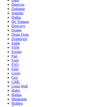
Dadi
Daewoo
Daihatsu
Daimler
Dallas
De Tomaso
Derways
Dodge
Dong Feng
Doninvest
Eagle
FAW
Ferrari
Fiat
Ford
FSO
Fuqi
Geely
Geo
GMC
Great Wall
Hafei
Haima
Hindustan
Holden