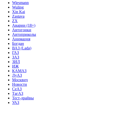
Wiesmann
Wuling
Xin Kai
Zastava
ZX
Аварии (18+)
Автогонки
Автоприколы
Анимация
Богдан
ВАЗ (Lada)
ГАЗ
ЗАЗ
ЗИЛ
ИЖ
КАМАЗ
ЛуАЗ
Москвич
Новости
СеАЗ
ТагАЗ
Тест-драйвы
УАЗ