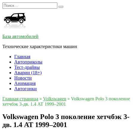
Перейти
Search
к
for:
содержанию
База автомобилей
Технические характеристики машин
Главная
Автоприколы
Тест-драйвы
Аварии (18+)
Новости
Анимация
Автогонки
Главная страница
»
Volkswagen
»
Volkswagen Polo 3 поколение
хетчбэк 3-дв. 1.4 AT 1999–2001
Volkswagen Polo 3 поколение хетчбэк 3-
дв. 1.4 AT 1999–2001