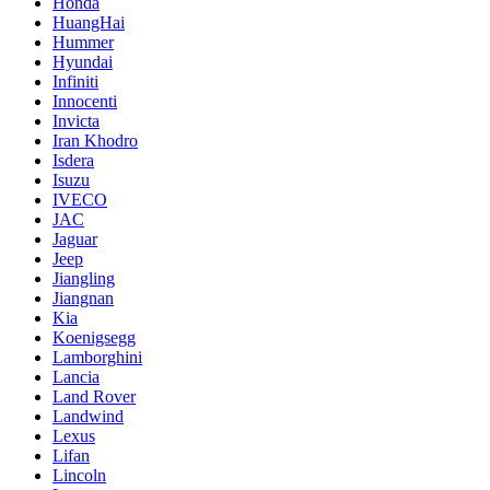
Honda
HuangHai
Hummer
Hyundai
Infiniti
Innocenti
Invicta
Iran Khodro
Isdera
Isuzu
IVECO
JAC
Jaguar
Jeep
Jiangling
Jiangnan
Kia
Koenigsegg
Lamborghini
Lancia
Land Rover
Landwind
Lexus
Lifan
Lincoln