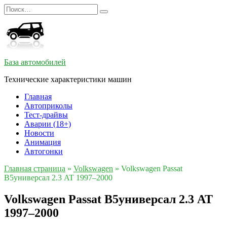
Перейти
Search
к
for:
содержанию
База автомобилей
Технические характеристики машин
Главная
Автоприколы
Тест-драйвы
Аварии (18+)
Новости
Анимация
Автогонки
Главная страница
»
Volkswagen
»
Volkswagen Passat
B5универсал 2.3 AT 1997–2000
Volkswagen Passat B5универсал 2.3 AT
1997–2000