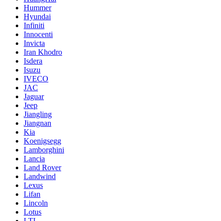
Hummer
Hyundai
Infiniti
Innocenti
Invicta
Iran Khodro
Isdera
Isuzu
IVECO
JAC
Jaguar
Jeep
Jiangling
Jiangnan
Kia
Koenigsegg
Lamborghini
Lancia
Land Rover
Landwind
Lexus
Lifan
Lincoln
Lotus
LTI