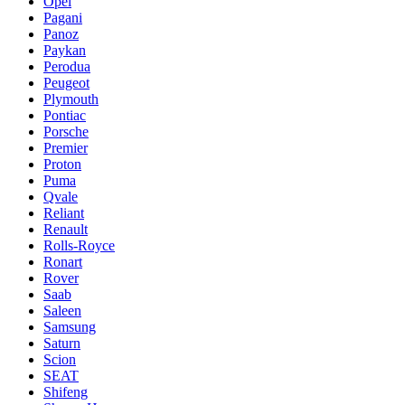
Opel
Pagani
Panoz
Paykan
Perodua
Peugeot
Plymouth
Pontiac
Porsche
Premier
Proton
Puma
Qvale
Reliant
Renault
Rolls-Royce
Ronart
Rover
Saab
Saleen
Samsung
Saturn
Scion
SEAT
Shifeng