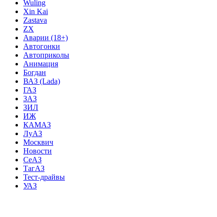
Wuling
Xin Kai
Zastava
ZX
Аварии (18+)
Автогонки
Автоприколы
Анимация
Богдан
ВАЗ (Lada)
ГАЗ
ЗАЗ
ЗИЛ
ИЖ
КАМАЗ
ЛуАЗ
Москвич
Новости
СеАЗ
ТагАЗ
Тест-драйвы
УАЗ