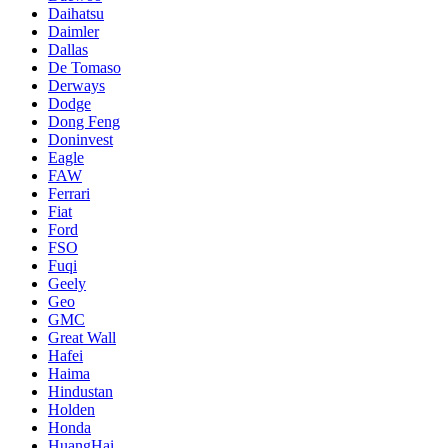
Daihatsu
Daimler
Dallas
De Tomaso
Derways
Dodge
Dong Feng
Doninvest
Eagle
FAW
Ferrari
Fiat
Ford
FSO
Fuqi
Geely
Geo
GMC
Great Wall
Hafei
Haima
Hindustan
Holden
Honda
HuangHai