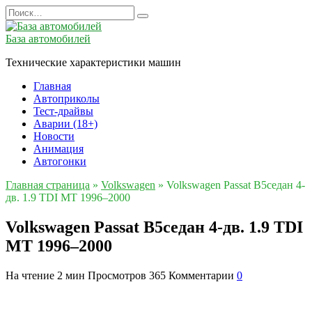
Перейти
Search
к
for:
содержанию
База автомобилей
Технические характеристики машин
Главная
Автоприколы
Тест-драйвы
Аварии (18+)
Новости
Анимация
Автогонки
Главная страница
»
Volkswagen
»
Volkswagen Passat B5седан 4-
дв. 1.9 TDI MT 1996–2000
Volkswagen Passat B5седан 4-дв. 1.9 TDI
MT 1996–2000
На чтение
2 мин
Просмотров
365
Комментарии
0