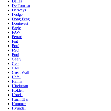
Dallas
De Tomaso
Derways
Dodge
Dong Feng
Doninvest
Eagle
FAW
Ferrari
Fiat
Ford
FSO
Fuqi
Geely
Geo
GMC
Great Wall
Hafei
Haima
Hindustan
Holden
Honda
HuangHai
Hummer
Hyundai