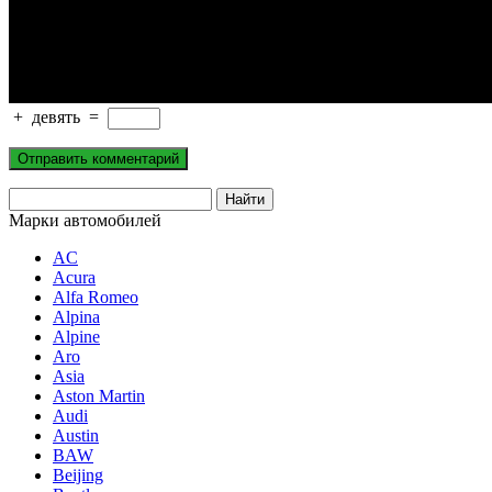
+
девять
=
Марки автомобилей
AC
Acura
Alfa Romeo
Alpina
Alpine
Aro
Asia
Aston Martin
Audi
Austin
BAW
Beijing