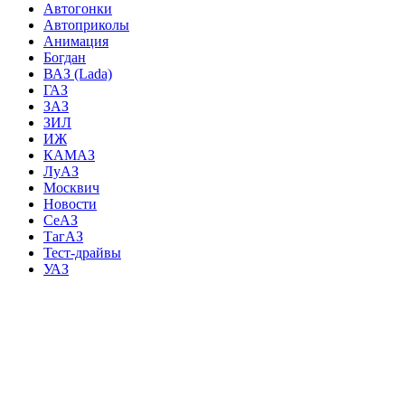
Автогонки
Автоприколы
Анимация
Богдан
ВАЗ (Lada)
ГАЗ
ЗАЗ
ЗИЛ
ИЖ
КАМАЗ
ЛуАЗ
Москвич
Новости
СеАЗ
ТагАЗ
Тест-драйвы
УАЗ