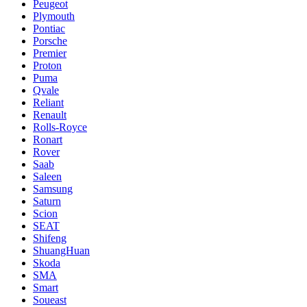
Peugeot
Plymouth
Pontiac
Porsche
Premier
Proton
Puma
Qvale
Reliant
Renault
Rolls-Royce
Ronart
Rover
Saab
Saleen
Samsung
Saturn
Scion
SEAT
Shifeng
ShuangHuan
Skoda
SMA
Smart
Soueast