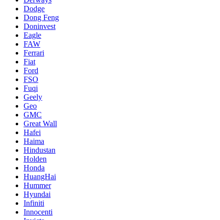
Dodge
Dong Feng
Doninvest
Eagle
FAW
Ferrari
Fiat
Ford
FSO
Fuqi
Geely
Geo
GMC
Great Wall
Hafei
Haima
Hindustan
Holden
Honda
HuangHai
Hummer
Hyundai
Infiniti
Innocenti