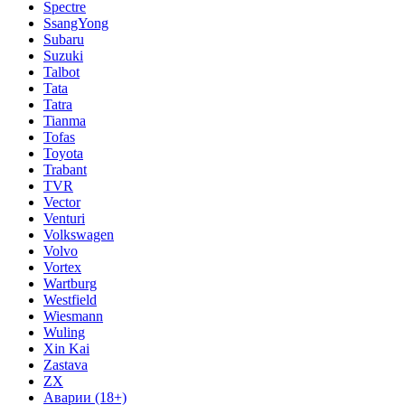
Spectre
SsangYong
Subaru
Suzuki
Talbot
Tata
Tatra
Tianma
Tofas
Toyota
Trabant
TVR
Vector
Venturi
Volkswagen
Volvo
Vortex
Wartburg
Westfield
Wiesmann
Wuling
Xin Kai
Zastava
ZX
Аварии (18+)