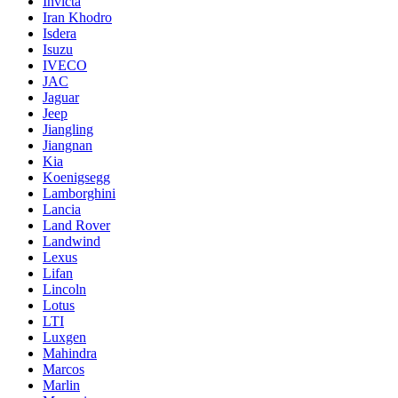
Invicta
Iran Khodro
Isdera
Isuzu
IVECO
JAC
Jaguar
Jeep
Jiangling
Jiangnan
Kia
Koenigsegg
Lamborghini
Lancia
Land Rover
Landwind
Lexus
Lifan
Lincoln
Lotus
LTI
Luxgen
Mahindra
Marcos
Marlin