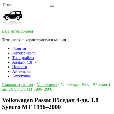
Перейти
Search
к
for:
содержанию
База автомобилей
Технические характеристики машин
Главная
Автоприколы
Тест-драйвы
Аварии (18+)
Новости
Анимация
Автогонки
Главная страница
»
Volkswagen
»
Volkswagen Passat B5седан 4-
дв. 1.8 Syncro MT 1996–2000
Volkswagen Passat B5седан 4-дв. 1.8
Syncro MT 1996–2000