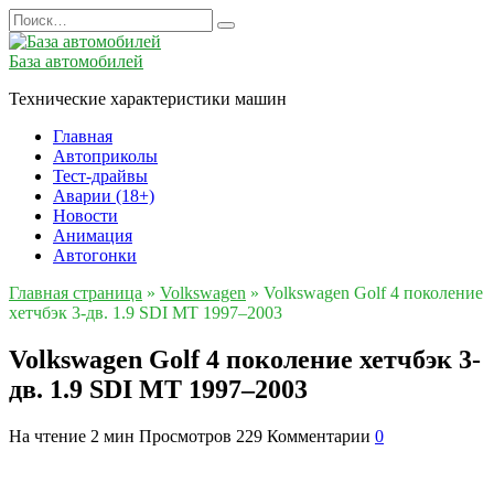
Перейти
Search
к
for:
содержанию
База автомобилей
Технические характеристики машин
Главная
Автоприколы
Тест-драйвы
Аварии (18+)
Новости
Анимация
Автогонки
Главная страница
»
Volkswagen
»
Volkswagen Golf 4 поколение
хетчбэк 3-дв. 1.9 SDI MT 1997–2003
Volkswagen Golf 4 поколение хетчбэк 3-
дв. 1.9 SDI MT 1997–2003
На чтение
2 мин
Просмотров
229
Комментарии
0