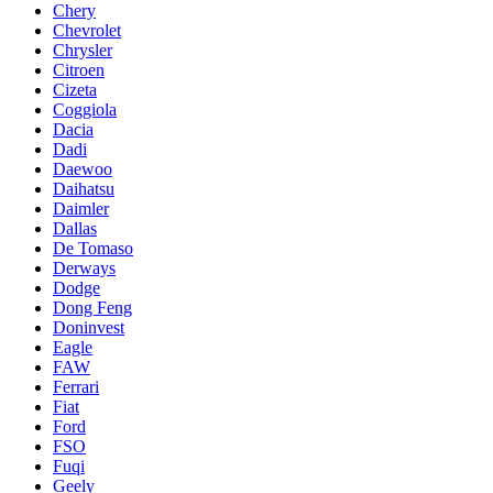
Chery
Chevrolet
Chrysler
Citroen
Cizeta
Coggiola
Dacia
Dadi
Daewoo
Daihatsu
Daimler
Dallas
De Tomaso
Derways
Dodge
Dong Feng
Doninvest
Eagle
FAW
Ferrari
Fiat
Ford
FSO
Fuqi
Geely