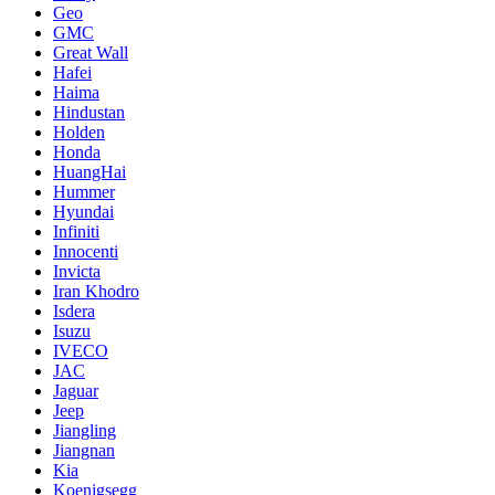
Geo
GMC
Great Wall
Hafei
Haima
Hindustan
Holden
Honda
HuangHai
Hummer
Hyundai
Infiniti
Innocenti
Invicta
Iran Khodro
Isdera
Isuzu
IVECO
JAC
Jaguar
Jeep
Jiangling
Jiangnan
Kia
Koenigsegg