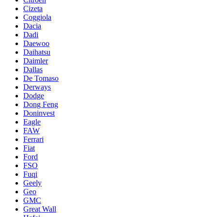
Cizeta
Coggiola
Dacia
Dadi
Daewoo
Daihatsu
Daimler
Dallas
De Tomaso
Derways
Dodge
Dong Feng
Doninvest
Eagle
FAW
Ferrari
Fiat
Ford
FSO
Fuqi
Geely
Geo
GMC
Great Wall