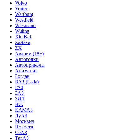
Volvo
Vortex
Wartburg
Westfield
Wiesmann
Wuling
Xin Kai
Zastava
ZX
Аварии (18+)
Автогонки
Автоприколы
Анимация
Богдан
ВАЗ (Lada)
ГАЗ
ЗАЗ
ЗИЛ
ИЖ
КАМАЗ
ЛуАЗ
Москвич
Новости
СеАЗ
ТагАЗ