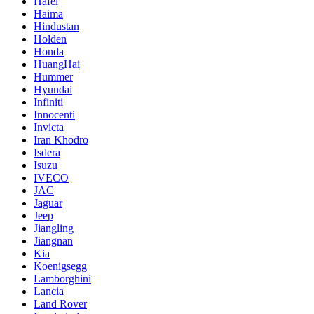
Hafei
Haima
Hindustan
Holden
Honda
HuangHai
Hummer
Hyundai
Infiniti
Innocenti
Invicta
Iran Khodro
Isdera
Isuzu
IVECO
JAC
Jaguar
Jeep
Jiangling
Jiangnan
Kia
Koenigsegg
Lamborghini
Lancia
Land Rover