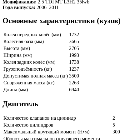
Модификация:
2.5 TDI MT L3H2 35lwb
Года выпуска:
2006–2011
Основные характеристики (кузов)
Колея передних колёс (мм)
1732
Колёсная база (мм)
3665
Высота (мм)
2705
Ширина (мм)
1993
Колея задних колёс (мм)
1738
Грузоподъёмность (кг)
1237
Допустимая полная масса (кг)
3500
Снаряженная масса (кг)
2263
Длина (мм)
6940
Двигатель
Количество клапанов на цилиндр
2
Количество цилиндров
5
Максимальный крутящий момент (Н•м)
300
Обороты максимального крутящего момента,