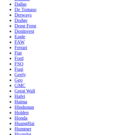
Dallas
De Tomaso
Derways
Dodge
Dong Feng
Doninvest
Eagle
FAW
Ferrari
Fiat
Ford
FSO
Fuqi
Geely
Geo
GMC
Great Wall
Hafei
Haima
Hindustan
Holden
Honda
HuangHai
Hummer
Hyundai