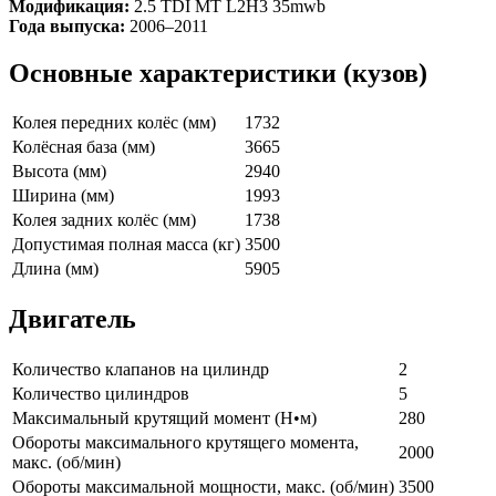
Модификация:
2.5 TDI MT L2H3 35mwb
Года выпуска:
2006–2011
Основные характеристики (кузов)
Колея передних колёс (мм)
1732
Колёсная база (мм)
3665
Высота (мм)
2940
Ширина (мм)
1993
Колея задних колёс (мм)
1738
Допустимая полная масса (кг)
3500
Длина (мм)
5905
Двигатель
Количество клапанов на цилиндр
2
Количество цилиндров
5
Максимальный крутящий момент (Н•м)
280
Обороты максимального крутящего момента,
2000
макс. (об/мин)
Обороты максимальной мощности, макс. (об/мин)
3500