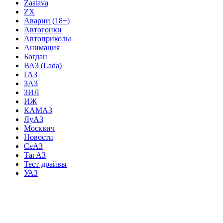
Zastava
ZX
Аварии (18+)
Автогонки
Автоприколы
Анимация
Богдан
ВАЗ (Lada)
ГАЗ
ЗАЗ
ЗИЛ
ИЖ
КАМАЗ
ЛуАЗ
Москвич
Новости
СеАЗ
ТагАЗ
Тест-драйвы
УАЗ