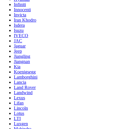
Infiniti
Innocenti
Invicta
Iran Khodro
Isdera
Isuzu
IVECO
JAC
Jaguar
Jeep
Jiangling
Jiangnan
Kia
Koenigsegg
Lamborghini
Lancia
Land Rover
Landwind
Lexus
Lifan
Lincoln
Lotus
LTI
Luxgen
Mahindra