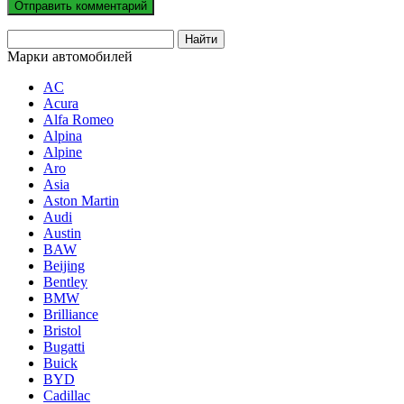
Марки автомобилей
AC
Acura
Alfa Romeo
Alpina
Alpine
Aro
Asia
Aston Martin
Audi
Austin
BAW
Beijing
Bentley
BMW
Brilliance
Bristol
Bugatti
Buick
BYD
Cadillac