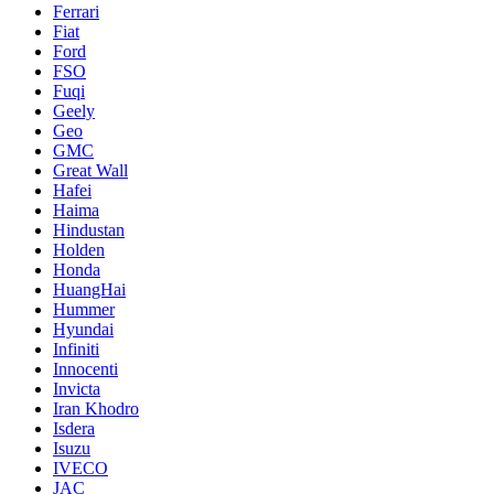
Ferrari
Fiat
Ford
FSO
Fuqi
Geely
Geo
GMC
Great Wall
Hafei
Haima
Hindustan
Holden
Honda
HuangHai
Hummer
Hyundai
Infiniti
Innocenti
Invicta
Iran Khodro
Isdera
Isuzu
IVECO
JAC