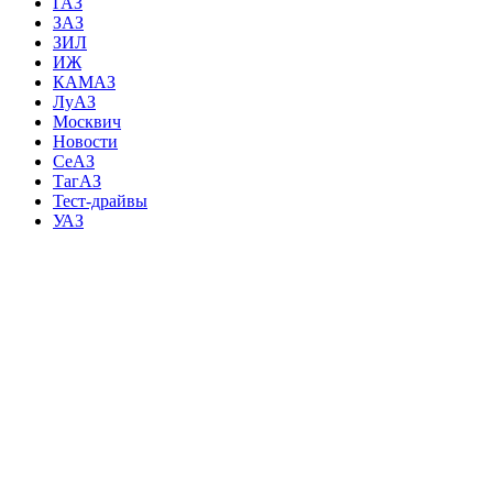
ГАЗ
ЗАЗ
ЗИЛ
ИЖ
КАМАЗ
ЛуАЗ
Москвич
Новости
СеАЗ
ТагАЗ
Тест-драйвы
УАЗ