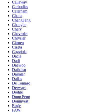
Callaway
Carbodies
Caterham
Chana
ChangFeng
Changhe
Chery
Chevrolet
Chrysler
Citroen
Cizeta
Coggiola
Dacia
Dadi
Daewoo
Daihatsu
Daimler
Dallas
De Tomaso
Derways
Dodge
Dong Feng
Doninvest
Eagle
FAW