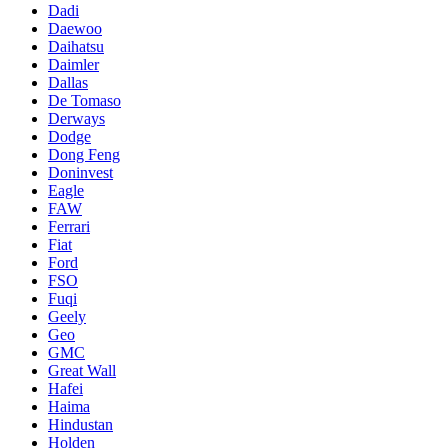
Dadi
Daewoo
Daihatsu
Daimler
Dallas
De Tomaso
Derways
Dodge
Dong Feng
Doninvest
Eagle
FAW
Ferrari
Fiat
Ford
FSO
Fuqi
Geely
Geo
GMC
Great Wall
Hafei
Haima
Hindustan
Holden