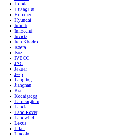
Honda
HuangHai
Hummer
Hyundai
Infiniti
Innocenti
Invicta
Iran Khodro
Isdera
Isuzu
IVECO
JAC
Jaguar
Jeep
Jiangling
Jiangnan
Kia
Koenigsegg
Lamborghini
Lancia
Land Rover
Landwind
Lexus
Lifan
Lincoln