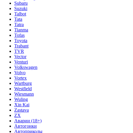
Subaru
Suzuki
Talbot
Tata
Tatra
Tianma
Tofas
Toyota
Trabant
TVR
Vector
Venturi
Volkswagen
Volvo
Vortex
Wartburg
Westfield
Wiesmann
Wuling
Xin Kai
Zastava
ZX
Аварии (18+)
Автогонки
Автоприколы