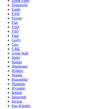
Dong Feng
Doninvest
Eagle
FAW
Ferrari
Fiat
Ford
FSO
Fuqi
Geely
Geo
GMC
Great Wall
Hafei
Haima
Hindustan
Holden
Honda
HuangHai
Hummer
Hyundai
Infiniti
Innocenti
Invicta
Iran Khodro