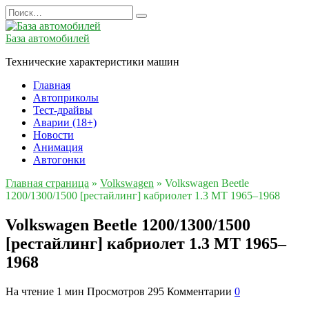
Перейти
Search
к
for:
содержанию
База автомобилей
Технические характеристики машин
Главная
Автоприколы
Тест-драйвы
Аварии (18+)
Новости
Анимация
Автогонки
Главная страница
»
Volkswagen
»
Volkswagen Beetle
1200/1300/1500 [рестайлинг] кабриолет 1.3 MT 1965–1968
Volkswagen Beetle 1200/1300/1500
[рестайлинг] кабриолет 1.3 MT 1965–
1968
На чтение
1 мин
Просмотров
295
Комментарии
0