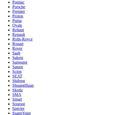
Pontiac
Porsche
Premier
Proton
Puma
Qvale
Reliant
Renault
Rolls-Royce
Ronart
Rover
Saab
Saleen
Samsung
Saturn
Scion
SEAT
Shifeng
ShuangHuan
Skoda
SMA
Smart
Soueast
Spectre
SsangYong