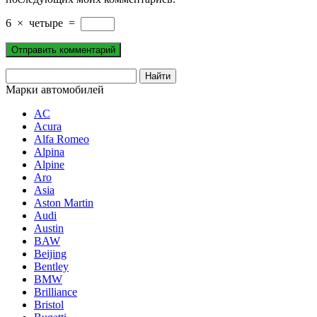
6
×
четыре
=
Марки автомобилей
AC
Acura
Alfa Romeo
Alpina
Alpine
Aro
Asia
Aston Martin
Audi
Austin
BAW
Beijing
Bentley
BMW
Brilliance
Bristol