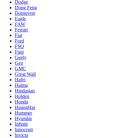
Dodge
Dong Feng
Doninvest
Eagle
FAW
Ferrari
Fiat
Ford
FSO
Fuqi
Geely
Geo
GMC
Great Wall
Hafei
Haima
Hindustan
Holden
Honda
HuangHai
Hummer
Hyundai
Infiniti
Innocenti
Invicta