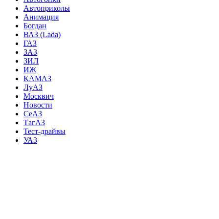
Автоприколы
Анимация
Богдан
ВАЗ (Lada)
ГАЗ
ЗАЗ
ЗИЛ
ИЖ
КАМАЗ
ЛуАЗ
Москвич
Новости
СеАЗ
ТагАЗ
Тест-драйвы
УАЗ