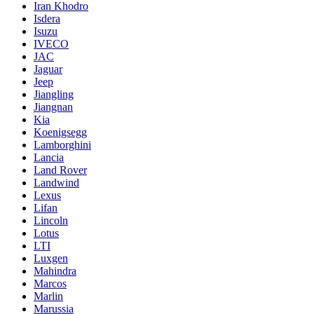
Iran Khodro
Isdera
Isuzu
IVECO
JAC
Jaguar
Jeep
Jiangling
Jiangnan
Kia
Koenigsegg
Lamborghini
Lancia
Land Rover
Landwind
Lexus
Lifan
Lincoln
Lotus
LTI
Luxgen
Mahindra
Marcos
Marlin
Marussia