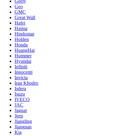
Geely
Geo
GMC
Great Wall
Hafei
Haima
Hindustan
Holden
Honda
HuangHai
Hummer
Hyundai
Infiniti
Innocenti
Invicta
Iran Khodro
Isdera
Isuzu
IVECO
JAC
Jaguar
Jeep
Jiangling
Jiangnan
Kia