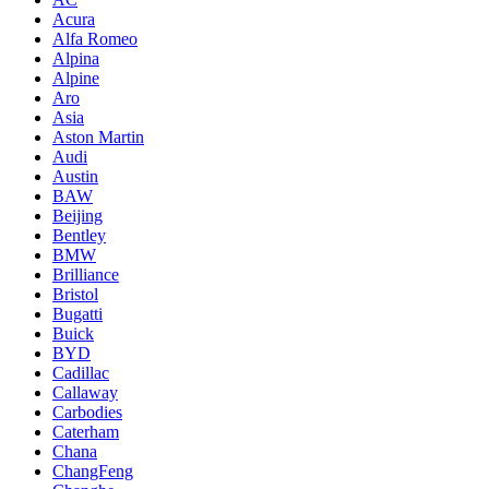
Acura
Alfa Romeo
Alpina
Alpine
Aro
Asia
Aston Martin
Audi
Austin
BAW
Beijing
Bentley
BMW
Brilliance
Bristol
Bugatti
Buick
BYD
Cadillac
Callaway
Carbodies
Caterham
Chana
ChangFeng