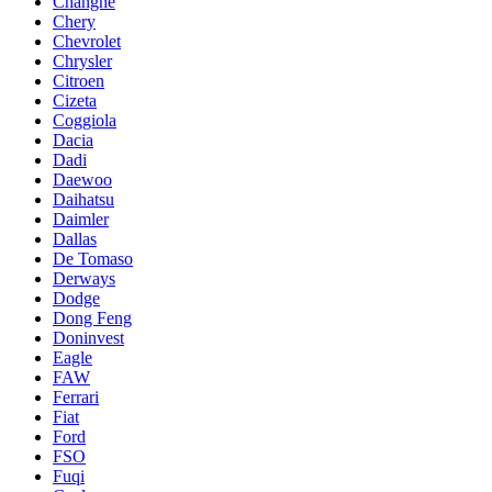
Changhe
Chery
Chevrolet
Chrysler
Citroen
Cizeta
Coggiola
Dacia
Dadi
Daewoo
Daihatsu
Daimler
Dallas
De Tomaso
Derways
Dodge
Dong Feng
Doninvest
Eagle
FAW
Ferrari
Fiat
Ford
FSO
Fuqi