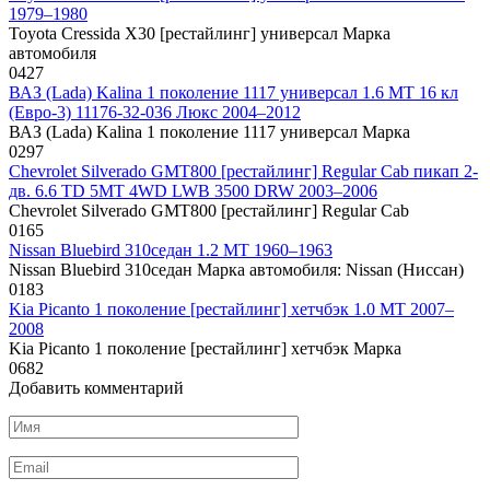
1979–1980
Toyota Cressida X30 [рестайлинг] универсал Марка
автомобиля
0
427
ВАЗ (Lada) Kalina 1 поколение 1117 универсал 1.6 MT 16 кл
(Евро-3) 11176-32-036 Люкс 2004–2012
ВАЗ (Lada) Kalina 1 поколение 1117 универсал Марка
0
297
Chevrolet Silverado GMT800 [рестайлинг] Regular Cab пикап 2-
дв. 6.6 TD 5MT 4WD LWB 3500 DRW 2003–2006
Chevrolet Silverado GMT800 [рестайлинг] Regular Cab
0
165
Nissan Bluebird 310седан 1.2 MT 1960–1963
Nissan Bluebird 310седан Марка автомобиля: Nissan (Ниссан)
0
183
Kia Picanto 1 поколение [рестайлинг] хетчбэк 1.0 MT 2007–
2008
Kia Picanto 1 поколение [рестайлинг] хетчбэк Марка
0
682
Добавить комментарий
Имя
*
Email
*