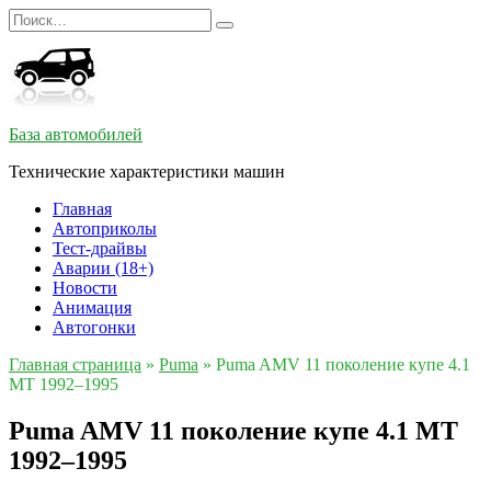
Перейти
Search
к
for:
содержанию
База автомобилей
Технические характеристики машин
Главная
Автоприколы
Тест-драйвы
Аварии (18+)
Новости
Анимация
Автогонки
Главная страница
»
Puma
»
Puma AMV 11 поколение купе 4.1
MT 1992–1995
Puma AMV 11 поколение купе 4.1 MT
1992–1995