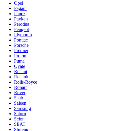
Opel
Pagani
Panoz
Paykan
Perodua
Peugeot
Plymouth
Pontiac
Porsche
Premier
Proton
Puma
Qvale
Reliant
Renault
Rolls-Royce
Ronart
Rover
Saab
Saleen
Samsung
Saturn
Scion
SEAT
Shifeng