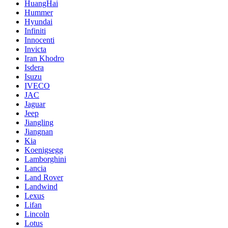
HuangHai
Hummer
Hyundai
Infiniti
Innocenti
Invicta
Iran Khodro
Isdera
Isuzu
IVECO
JAC
Jaguar
Jeep
Jiangling
Jiangnan
Kia
Koenigsegg
Lamborghini
Lancia
Land Rover
Landwind
Lexus
Lifan
Lincoln
Lotus