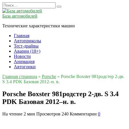
Перейти
Search
к
for:
содержанию
База автомобилей
Технические характеристики машин
Главная
Автоприколы
Тест-драйвы
Аварии (18+)
Новости
Анимация
Автогонки
Главная страница
»
Porsche
»
Porsche Boxster 981родстер 2-дв.
S 3.4 PDK Базовая 2012–н. в.
Porsche Boxster 981родстер 2-дв. S 3.4
PDK Базовая 2012–н. в.
На чтение
2 мин
Просмотров
240
Комментарии
0