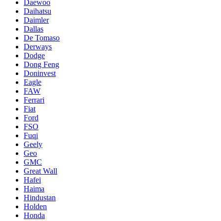
Daewoo
Daihatsu
Daimler
Dallas
De Tomaso
Derways
Dodge
Dong Feng
Doninvest
Eagle
FAW
Ferrari
Fiat
Ford
FSO
Fuqi
Geely
Geo
GMC
Great Wall
Hafei
Haima
Hindustan
Holden
Honda