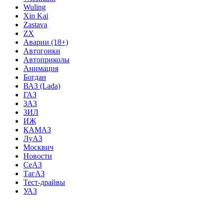
Wuling
Xin Kai
Zastava
ZX
Аварии (18+)
Автогонки
Автоприколы
Анимация
Богдан
ВАЗ (Lada)
ГАЗ
ЗАЗ
ЗИЛ
ИЖ
КАМАЗ
ЛуАЗ
Москвич
Новости
СеАЗ
ТагАЗ
Тест-драйвы
УАЗ