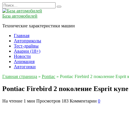
Перейти
Search
к
for:
содержанию
База автомобилей
Технические характеристики машин
Главная
Автоприколы
Тест-драйвы
Аварии (18+)
Новости
Анимация
Автогонки
Главная страница
»
Pontiac
»
Pontiac Firebird 2 поколение Esprit
Pontiac Firebird 2 поколение Esprit куп
На чтение
1 мин
Просмотров
183
Комментарии
0