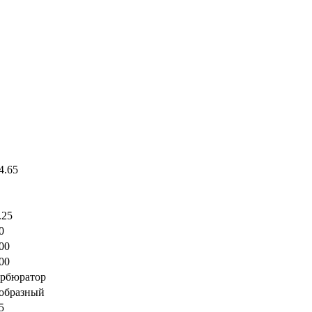
4.65
.25
0
00
00
рбюратор
образный
5