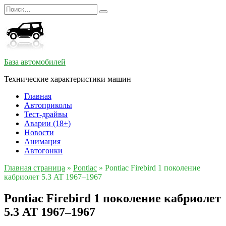
Перейти
Search
к
for:
содержанию
База автомобилей
Технические характеристики машин
Главная
Автоприколы
Тест-драйвы
Аварии (18+)
Новости
Анимация
Автогонки
Главная страница
»
Pontiac
»
Pontiac Firebird 1 поколение
кабриолет 5.3 AT 1967–1967
Pontiac Firebird 1 поколение кабриолет
5.3 AT 1967–1967