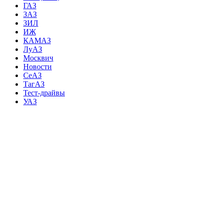
ГАЗ
ЗАЗ
ЗИЛ
ИЖ
КАМАЗ
ЛуАЗ
Москвич
Новости
СеАЗ
ТагАЗ
Тест-драйвы
УАЗ