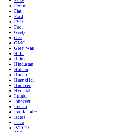
FAW
Ferrari
Fiat
Ford
FSO
Fuqi
Geely
Geo
GMC
Great Wall
Hafei
Haima
Hindustan
Holden
Honda
HuangHai
Hummer
Hyundai
Infiniti
Innocenti
Invicta
Iran Khodro
Isdera
Isuzu
IVECO