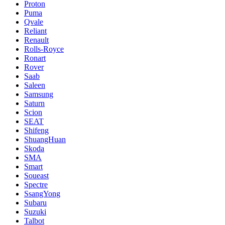
Proton
Puma
Qvale
Reliant
Renault
Rolls-Royce
Ronart
Rover
Saab
Saleen
Samsung
Saturn
Scion
SEAT
Shifeng
ShuangHuan
Skoda
SMA
Smart
Soueast
Spectre
SsangYong
Subaru
Suzuki
Talbot