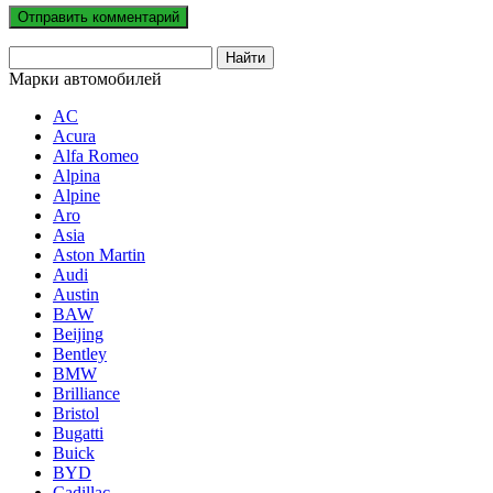
Марки автомобилей
AC
Acura
Alfa Romeo
Alpina
Alpine
Aro
Asia
Aston Martin
Audi
Austin
BAW
Beijing
Bentley
BMW
Brilliance
Bristol
Bugatti
Buick
BYD
Cadillac