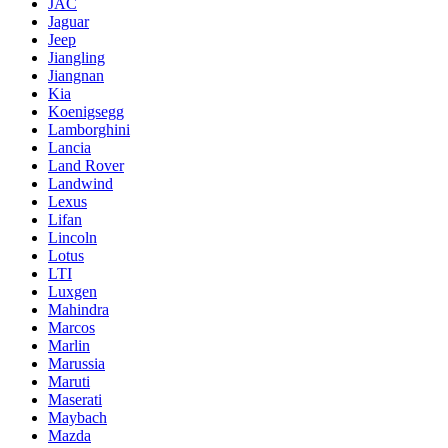
JAC
Jaguar
Jeep
Jiangling
Jiangnan
Kia
Koenigsegg
Lamborghini
Lancia
Land Rover
Landwind
Lexus
Lifan
Lincoln
Lotus
LTI
Luxgen
Mahindra
Marcos
Marlin
Marussia
Maruti
Maserati
Maybach
Mazda