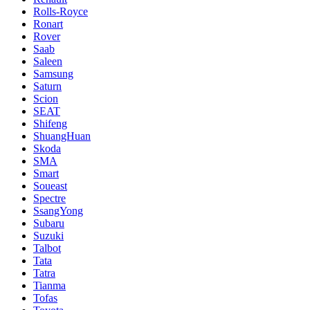
Rolls-Royce
Ronart
Rover
Saab
Saleen
Samsung
Saturn
Scion
SEAT
Shifeng
ShuangHuan
Skoda
SMA
Smart
Soueast
Spectre
SsangYong
Subaru
Suzuki
Talbot
Tata
Tatra
Tianma
Tofas