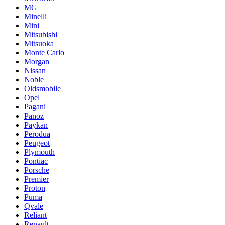
MG
Minelli
Mini
Mitsubishi
Mitsuoka
Monte Carlo
Morgan
Nissan
Noble
Oldsmobile
Opel
Pagani
Panoz
Paykan
Perodua
Peugeot
Plymouth
Pontiac
Porsche
Premier
Proton
Puma
Qvale
Reliant
Renault