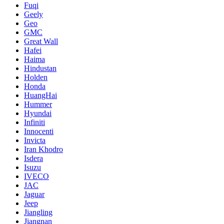
Fuqi
Geely
Geo
GMC
Great Wall
Hafei
Haima
Hindustan
Holden
Honda
HuangHai
Hummer
Hyundai
Infiniti
Innocenti
Invicta
Iran Khodro
Isdera
Isuzu
IVECO
JAC
Jaguar
Jeep
Jiangling
Jiangnan