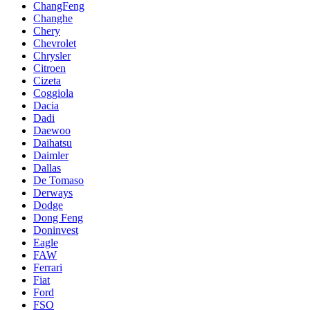
ChangFeng
Changhe
Chery
Chevrolet
Chrysler
Citroen
Cizeta
Coggiola
Dacia
Dadi
Daewoo
Daihatsu
Daimler
Dallas
De Tomaso
Derways
Dodge
Dong Feng
Doninvest
Eagle
FAW
Ferrari
Fiat
Ford
FSO