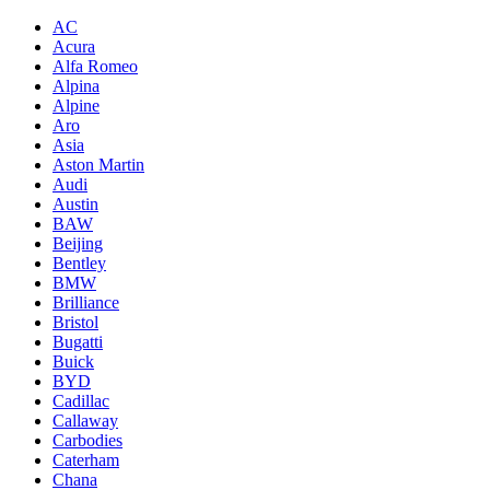
AC
Acura
Alfa Romeo
Alpina
Alpine
Aro
Asia
Aston Martin
Audi
Austin
BAW
Beijing
Bentley
BMW
Brilliance
Bristol
Bugatti
Buick
BYD
Cadillac
Callaway
Carbodies
Caterham
Chana