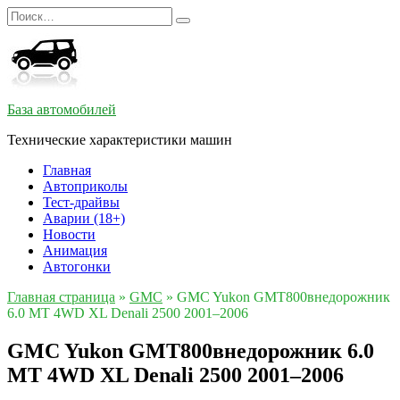
Перейти
Search
к
for:
содержанию
База автомобилей
Технические характеристики машин
Главная
Автоприколы
Тест-драйвы
Аварии (18+)
Новости
Анимация
Автогонки
Главная страница
»
GMC
»
GMC Yukon GMT800внедорожник
6.0 MT 4WD XL Denali 2500 2001–2006
GMC Yukon GMT800внедорожник 6.0
MT 4WD XL Denali 2500 2001–2006