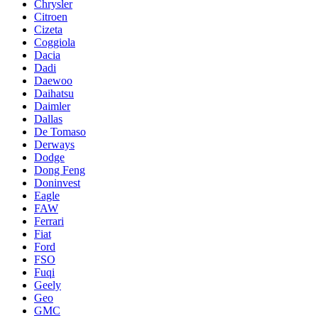
Chrysler
Citroen
Cizeta
Coggiola
Dacia
Dadi
Daewoo
Daihatsu
Daimler
Dallas
De Tomaso
Derways
Dodge
Dong Feng
Doninvest
Eagle
FAW
Ferrari
Fiat
Ford
FSO
Fuqi
Geely
Geo
GMC