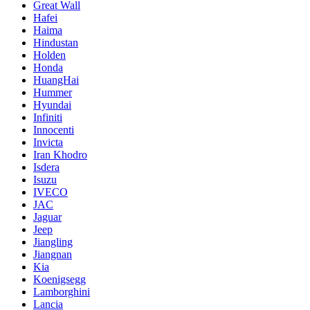
Great Wall
Hafei
Haima
Hindustan
Holden
Honda
HuangHai
Hummer
Hyundai
Infiniti
Innocenti
Invicta
Iran Khodro
Isdera
Isuzu
IVECO
JAC
Jaguar
Jeep
Jiangling
Jiangnan
Kia
Koenigsegg
Lamborghini
Lancia