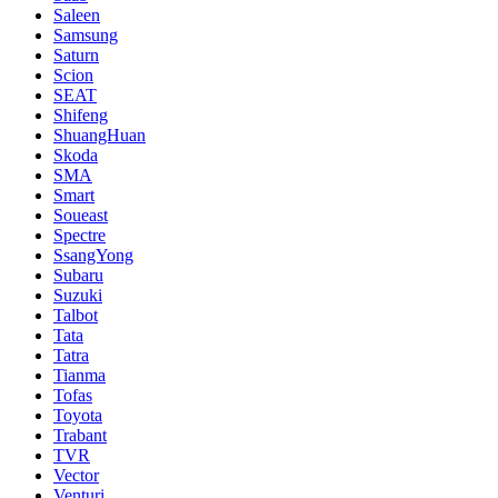
Saleen
Samsung
Saturn
Scion
SEAT
Shifeng
ShuangHuan
Skoda
SMA
Smart
Soueast
Spectre
SsangYong
Subaru
Suzuki
Talbot
Tata
Tatra
Tianma
Tofas
Toyota
Trabant
TVR
Vector
Venturi