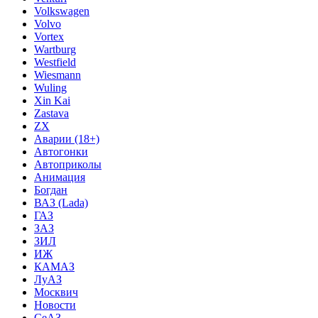
Volkswagen
Volvo
Vortex
Wartburg
Westfield
Wiesmann
Wuling
Xin Kai
Zastava
ZX
Аварии (18+)
Автогонки
Автоприколы
Анимация
Богдан
ВАЗ (Lada)
ГАЗ
ЗАЗ
ЗИЛ
ИЖ
КАМАЗ
ЛуАЗ
Москвич
Новости
СеАЗ