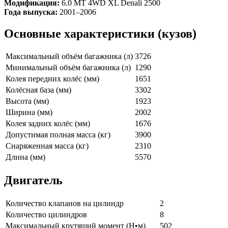
Модификация:
6.0 MT 4WD XL Denali 2500
Года выпуска:
2001–2006
Основные характеристики (кузов)
Максимальный объём багажника (л)
3726
Минимальный объём багажника (л)
1290
Колея передних колёс (мм)
1651
Колёсная база (мм)
3302
Высота (мм)
1923
Ширина (мм)
2002
Колея задних колёс (мм)
1676
Допустимая полная масса (кг)
3900
Снаряженная масса (кг)
2310
Длина (мм)
5570
Двигатель
Количество клапанов на цилиндр
2
Количество цилиндров
8
Максимальный крутящий момент (Н•м)
502