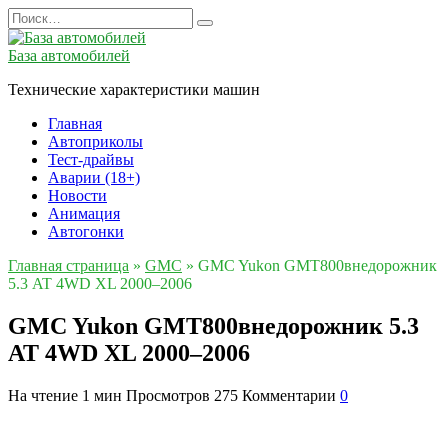
Перейти
Search
к
for:
содержанию
База автомобилей
Технические характеристики машин
Главная
Автоприколы
Тест-драйвы
Аварии (18+)
Новости
Анимация
Автогонки
Главная страница
»
GMC
»
GMC Yukon GMT800внедорожник
5.3 AT 4WD XL 2000–2006
GMC Yukon GMT800внедорожник 5.3
AT 4WD XL 2000–2006
На чтение
1 мин
Просмотров
275
Комментарии
0