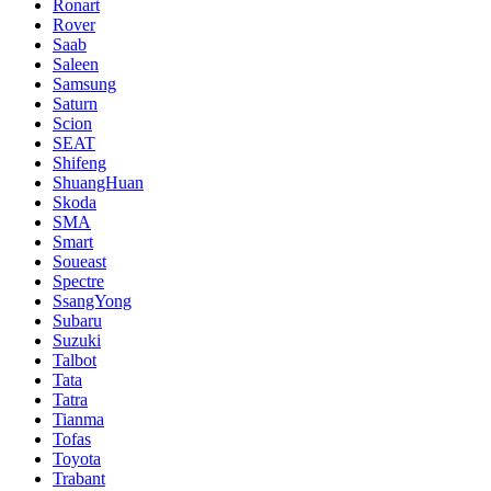
Ronart
Rover
Saab
Saleen
Samsung
Saturn
Scion
SEAT
Shifeng
ShuangHuan
Skoda
SMA
Smart
Soueast
Spectre
SsangYong
Subaru
Suzuki
Talbot
Tata
Tatra
Tianma
Tofas
Toyota
Trabant