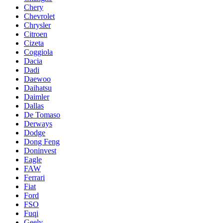
Chery
Chevrolet
Chrysler
Citroen
Cizeta
Coggiola
Dacia
Dadi
Daewoo
Daihatsu
Daimler
Dallas
De Tomaso
Derways
Dodge
Dong Feng
Doninvest
Eagle
FAW
Ferrari
Fiat
Ford
FSO
Fuqi
Geely