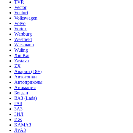
TVR
Vector
Venturi
Volkswagen
Volvo
Vortex
Wartburg
Westfield
Wiesmann
Wuling
Xin Kai
Zastava
ZX
Аварии (18+)
Автогонки
Автоприколы
Анимация
Богдан
ВАЗ (Lada)
ГАЗ
ЗАЗ
ЗИЛ
ИЖ
КАМАЗ
ЛуАЗ