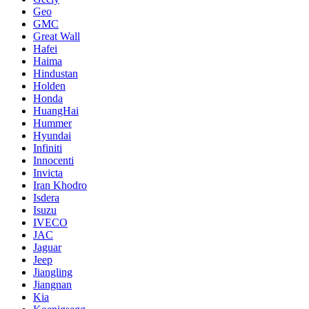
Geo
GMC
Great Wall
Hafei
Haima
Hindustan
Holden
Honda
HuangHai
Hummer
Hyundai
Infiniti
Innocenti
Invicta
Iran Khodro
Isdera
Isuzu
IVECO
JAC
Jaguar
Jeep
Jiangling
Jiangnan
Kia