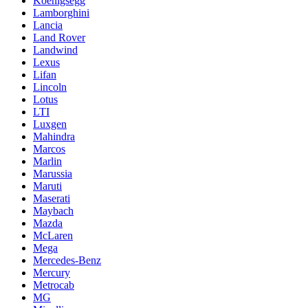
Koenigsegg
Lamborghini
Lancia
Land Rover
Landwind
Lexus
Lifan
Lincoln
Lotus
LTI
Luxgen
Mahindra
Marcos
Marlin
Marussia
Maruti
Maserati
Maybach
Mazda
McLaren
Mega
Mercedes-Benz
Mercury
Metrocab
MG