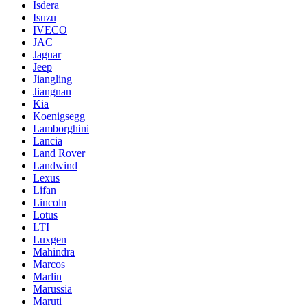
Isdera
Isuzu
IVECO
JAC
Jaguar
Jeep
Jiangling
Jiangnan
Kia
Koenigsegg
Lamborghini
Lancia
Land Rover
Landwind
Lexus
Lifan
Lincoln
Lotus
LTI
Luxgen
Mahindra
Marcos
Marlin
Marussia
Maruti