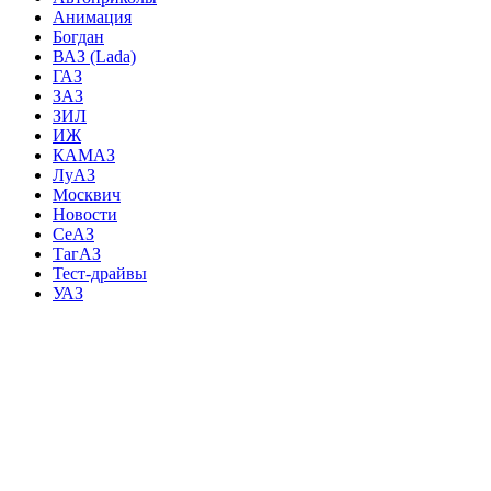
Анимация
Богдан
ВАЗ (Lada)
ГАЗ
ЗАЗ
ЗИЛ
ИЖ
КАМАЗ
ЛуАЗ
Москвич
Новости
СеАЗ
ТагАЗ
Тест-драйвы
УАЗ