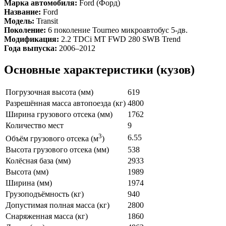
Марка автомобиля:
Ford (Форд)
Название:
Ford
Модель:
Transit
Поколение:
6 поколение Tourneo микроавтобус 5-дв.
Модификация:
2.2 TDCi MT FWD 280 SWB Trend
Года выпуска:
2006–2012
Основные характеристики (кузов)
Погрузочная высота (мм)
619
Разрешённая масса автопоезда (кг)
4800
Ширина грузового отсека (мм)
1762
Количество мест
9
3
6.55
Объём грузового отсека (м
)
Высота грузового отсека (мм)
538
Колёсная база (мм)
2933
Высота (мм)
1989
Ширина (мм)
1974
Грузоподъёмность (кг)
940
Допустимая полная масса (кг)
2800
Снаряженная масса (кг)
1860