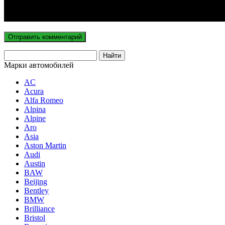
Марки автомобилей
AC
Acura
Alfa Romeo
Alpina
Alpine
Aro
Asia
Aston Martin
Audi
Austin
BAW
Beijing
Bentley
BMW
Brilliance
Bristol