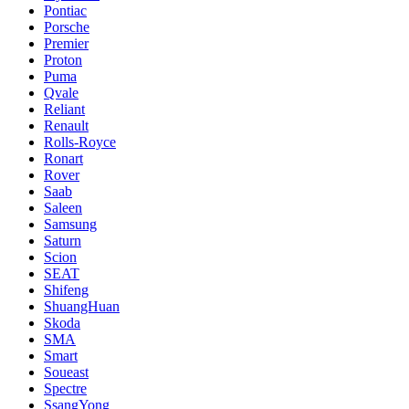
Pontiac
Porsche
Premier
Proton
Puma
Qvale
Reliant
Renault
Rolls-Royce
Ronart
Rover
Saab
Saleen
Samsung
Saturn
Scion
SEAT
Shifeng
ShuangHuan
Skoda
SMA
Smart
Soueast
Spectre
SsangYong