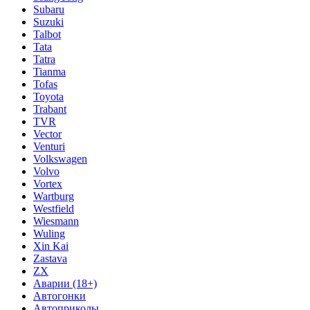
Subaru
Suzuki
Talbot
Tata
Tatra
Tianma
Tofas
Toyota
Trabant
TVR
Vector
Venturi
Volkswagen
Volvo
Vortex
Wartburg
Westfield
Wiesmann
Wuling
Xin Kai
Zastava
ZX
Аварии (18+)
Автогонки
Автоприколы