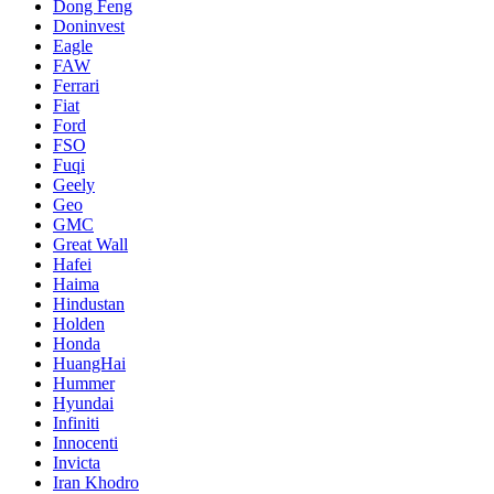
Dong Feng
Doninvest
Eagle
FAW
Ferrari
Fiat
Ford
FSO
Fuqi
Geely
Geo
GMC
Great Wall
Hafei
Haima
Hindustan
Holden
Honda
HuangHai
Hummer
Hyundai
Infiniti
Innocenti
Invicta
Iran Khodro