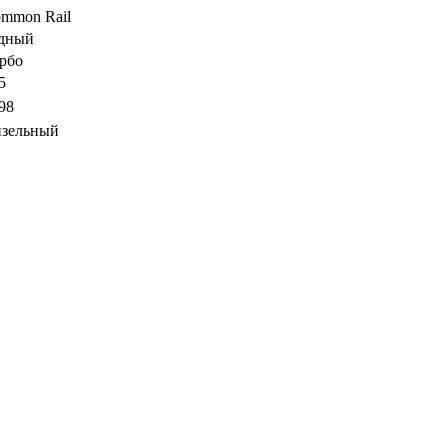
mmon Rail
дный
рбо
5
98
зельный