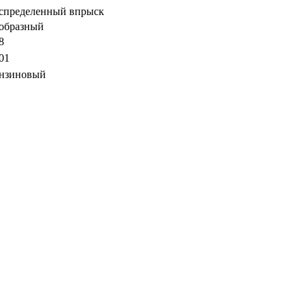
спределенный впрыск
образный
8
01
нзиновый