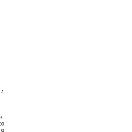
.2
9
00
00