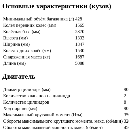
Основные характеристики (кузов)
Минимальный объём багажника (л)
428
Колея передних колёс (мм)
1565
Колёсная база (мм)
2870
Высота (мм)
1333
Ширина (мм)
1847
Колея задних колёс (мм)
1530
Снаряженная масса (кг)
1687
Длина (мм)
5088
Двигатель
Диаметр цилиндра (мм)
90
Количество клапанов на цилиндр
2
Количество цилиндров
8
Ход поршня (мм)
90
Максимальный крутящий момент (Н•м)
35
Обороты максимального крутящего момента, макс. (об/мин)
32
Обороты максимальной мощности, макс. (об/мин)
45