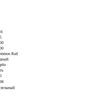
.6
5
00
00
mmon Rail
дный
рбо
ть
0
98
зельный