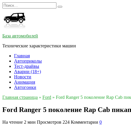
Перейти
Search
к
for:
содержанию
База автомобилей
Технические характеристики машин
Главная
Автоприколы
Тест-драйвы
Аварии (18+)
Новости
Анимация
Автогонки
Главная страница
»
Ford
»
Ford Ranger 5 поколение Rap Cab пик
Ford Ranger 5 поколение Rap Cab пикап 
На чтение
2 мин
Просмотров
224
Комментарии
0