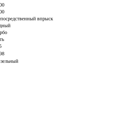
00
00
посредственный впрыск
дный
рбо
ть
5
98
зельный