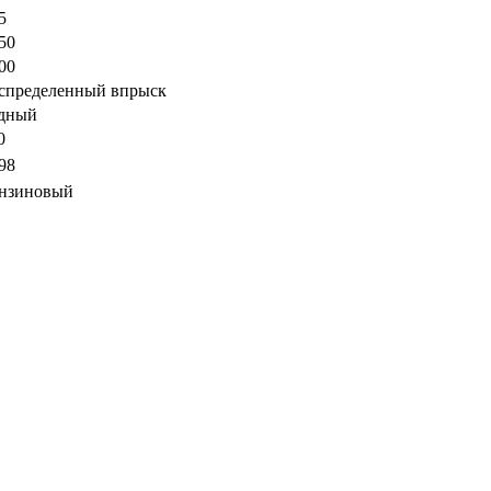
5
50
00
спределенный впрыск
дный
0
98
нзиновый