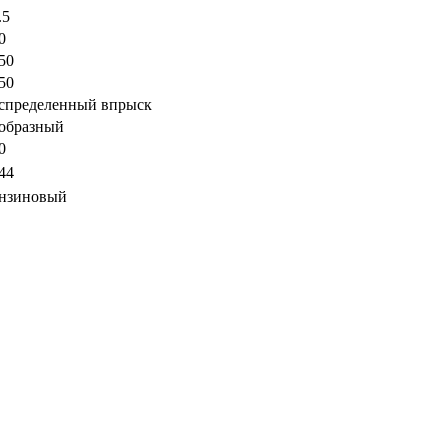
.5
0
50
50
спределенный впрыск
образный
0
44
нзиновый