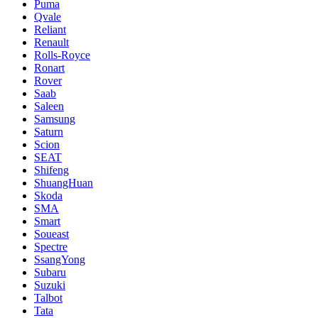
Puma
Qvale
Reliant
Renault
Rolls-Royce
Ronart
Rover
Saab
Saleen
Samsung
Saturn
Scion
SEAT
Shifeng
ShuangHuan
Skoda
SMA
Smart
Soueast
Spectre
SsangYong
Subaru
Suzuki
Talbot
Tata