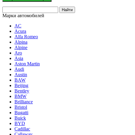
Марки автомобилей
AC
Acura
Alfa Romeo
Alpina
Alpine
Aro
Asia
Aston Martin
Audi
Austin
BAW
Beijing
Bentley
BMW
Brilliance
Bristol
Bugatti
Buick
BYD
Cadillac
Callaway