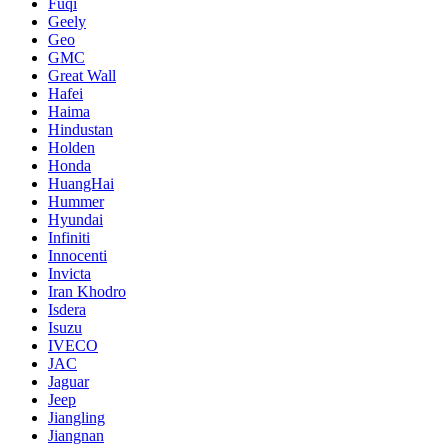
Fuqi
Geely
Geo
GMC
Great Wall
Hafei
Haima
Hindustan
Holden
Honda
HuangHai
Hummer
Hyundai
Infiniti
Innocenti
Invicta
Iran Khodro
Isdera
Isuzu
IVECO
JAC
Jaguar
Jeep
Jiangling
Jiangnan