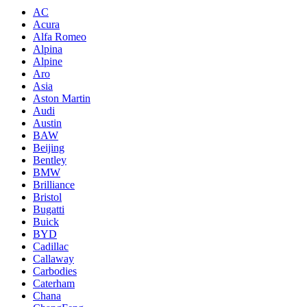
AC
Acura
Alfa Romeo
Alpina
Alpine
Aro
Asia
Aston Martin
Audi
Austin
BAW
Beijing
Bentley
BMW
Brilliance
Bristol
Bugatti
Buick
BYD
Cadillac
Callaway
Carbodies
Caterham
Chana