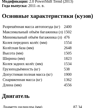
Модификация:
2.0 PowerShift Trend (2013)
Года выпуска:
2011–н. в.
Основные характеристики (кузов)
Разрешённая масса автопоезда (кг)
2400
Максимальный объём багажника (л)
1502
Минимальный объём багажника (л)
476
Колея передних колёс (мм)
1554
Колёсная база (мм)
2648
Высота (мм)
1505
Ширина (мм)
1823
Колея задних колёс (мм)
1534
Грузоподъёмность (кг)
538
Допустимая полная масса (кг)
1900
Снаряженная масса (кг)
1362
Длина (мм)
4556
Двигатель
Диаметр цилиндра (мм)
87.34