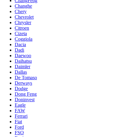
ChangFeng
Changhe
Chery
Chevrolet
Chrysler
Citroen
Cizeta
Coggiola
Dacia
Dadi
Daewoo
Daihatsu
Daimler
Dallas
De Tomaso
Derways
Dodge
Dong Feng
Doninvest
Eagle
FAW
Ferrari
Fiat
Ford
FSO