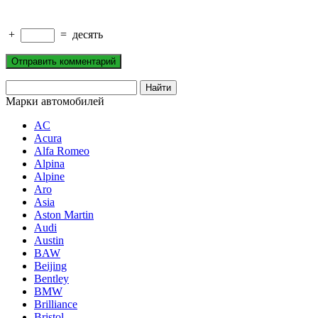
+
=
десять
Марки автомобилей
AC
Acura
Alfa Romeo
Alpina
Alpine
Aro
Asia
Aston Martin
Audi
Austin
BAW
Beijing
Bentley
BMW
Brilliance
Bristol