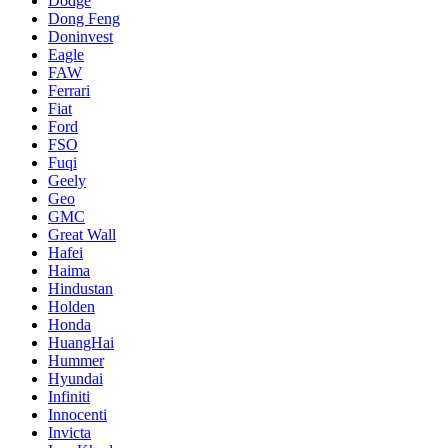
Dodge
Dong Feng
Doninvest
Eagle
FAW
Ferrari
Fiat
Ford
FSO
Fuqi
Geely
Geo
GMC
Great Wall
Hafei
Haima
Hindustan
Holden
Honda
HuangHai
Hummer
Hyundai
Infiniti
Innocenti
Invicta