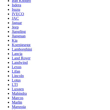
Iran Khodro
Isdera
Isuzu
IVECO
JAC
Jaguar
Jeep
Jiangling
Jiangnan
Kia
Koenigsegg
Lamborghini
Lancia
Land Rover
Landwind
Lexus
Lifan
Lincoln
Lotus
LTI
Luxgen
Mahindra
Marcos
Marlin
Marussia