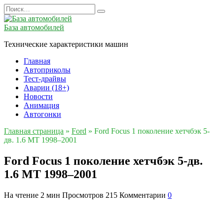
Перейти
Search
к
for:
содержанию
База автомобилей
Технические характеристики машин
Главная
Автоприколы
Тест-драйвы
Аварии (18+)
Новости
Анимация
Автогонки
Главная страница
»
Ford
»
Ford Focus 1 поколение хетчбэк 5-
дв. 1.6 MT 1998–2001
Ford Focus 1 поколение хетчбэк 5-дв.
1.6 MT 1998–2001
На чтение
2 мин
Просмотров
215
Комментарии
0