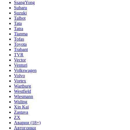
SsangYong
Subaru
Suzuki
Talbot
Tata
Tatra
Tianma
Tofas
Toyota
Trabant
TVR
Vector
Venturi
Volkswagen
Volvo
Vortex
Wartburg
Westfield
Wiesmann
Wuling
Xin Kai
Zastava
ZX
Аварии (18+)
Автогонки