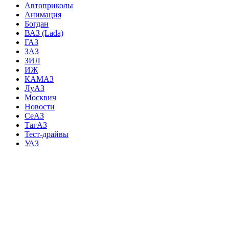
Автоприколы
Анимация
Богдан
ВАЗ (Lada)
ГАЗ
ЗАЗ
ЗИЛ
ИЖ
КАМАЗ
ЛуАЗ
Москвич
Новости
СеАЗ
ТагАЗ
Тест-драйвы
УАЗ