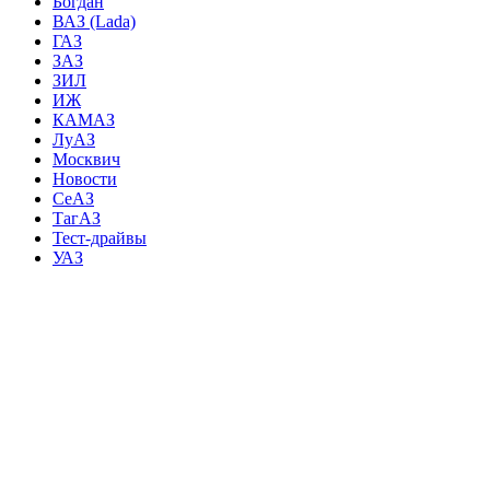
Богдан
ВАЗ (Lada)
ГАЗ
ЗАЗ
ЗИЛ
ИЖ
КАМАЗ
ЛуАЗ
Москвич
Новости
СеАЗ
ТагАЗ
Тест-драйвы
УАЗ