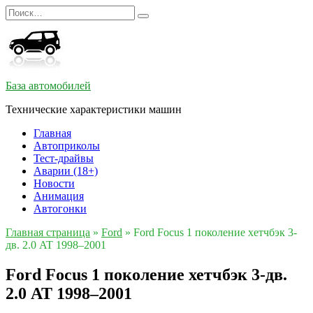
Перейти
Search
к
for:
содержанию
База автомобилей
Технические характеристики машин
Главная
Автоприколы
Тест-драйвы
Аварии (18+)
Новости
Анимация
Автогонки
Главная страница
»
Ford
»
Ford Focus 1 поколение хетчбэк 3-
дв. 2.0 AT 1998–2001
Ford Focus 1 поколение хетчбэк 3-дв.
2.0 AT 1998–2001