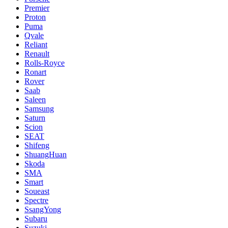
Premier
Proton
Puma
Qvale
Reliant
Renault
Rolls-Royce
Ronart
Rover
Saab
Saleen
Samsung
Saturn
Scion
SEAT
Shifeng
ShuangHuan
Skoda
SMA
Smart
Soueast
Spectre
SsangYong
Subaru
Suzuki