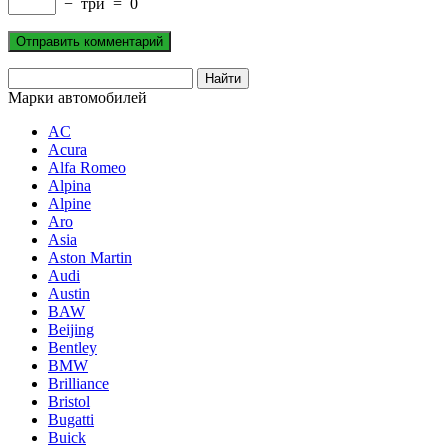
−
три
=
0
Марки автомобилей
AC
Acura
Alfa Romeo
Alpina
Alpine
Aro
Asia
Aston Martin
Audi
Austin
BAW
Beijing
Bentley
BMW
Brilliance
Bristol
Bugatti
Buick