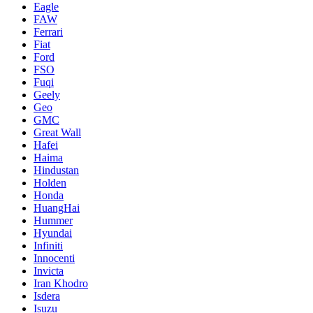
Eagle
FAW
Ferrari
Fiat
Ford
FSO
Fuqi
Geely
Geo
GMC
Great Wall
Hafei
Haima
Hindustan
Holden
Honda
HuangHai
Hummer
Hyundai
Infiniti
Innocenti
Invicta
Iran Khodro
Isdera
Isuzu