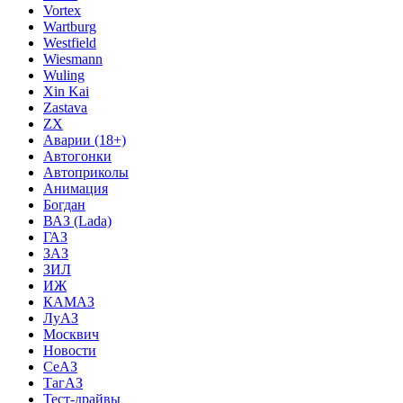
Vortex
Wartburg
Westfield
Wiesmann
Wuling
Xin Kai
Zastava
ZX
Аварии (18+)
Автогонки
Автоприколы
Анимация
Богдан
ВАЗ (Lada)
ГАЗ
ЗАЗ
ЗИЛ
ИЖ
КАМАЗ
ЛуАЗ
Москвич
Новости
СеАЗ
ТагАЗ
Тест-драйвы