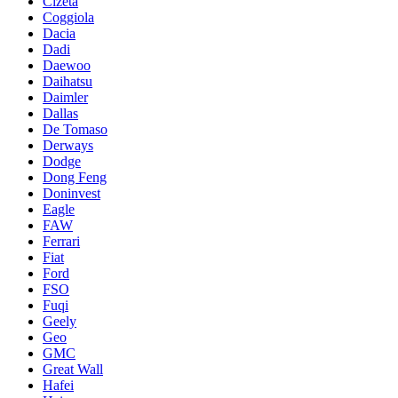
Cizeta
Coggiola
Dacia
Dadi
Daewoo
Daihatsu
Daimler
Dallas
De Tomaso
Derways
Dodge
Dong Feng
Doninvest
Eagle
FAW
Ferrari
Fiat
Ford
FSO
Fuqi
Geely
Geo
GMC
Great Wall
Hafei