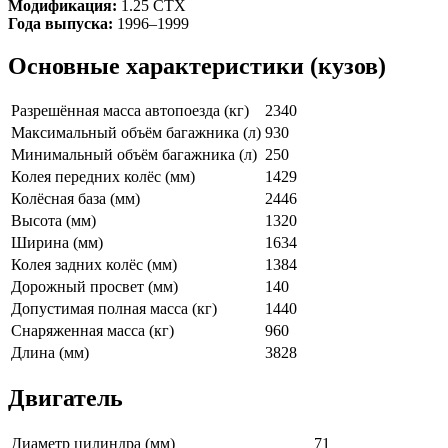
Модификация:
1.25 CTX
Года выпуска:
1996–1999
Основные характеристики (кузов)
Разрешённая масса автопоезда (кг)
2340
Максимальный объём багажника (л)
930
Минимальный объём багажника (л)
250
Колея передних колёс (мм)
1429
Колёсная база (мм)
2446
Высота (мм)
1320
Ширина (мм)
1634
Колея задних колёс (мм)
1384
Дорожный просвет (мм)
140
Допустимая полная масса (кг)
1440
Снаряженная масса (кг)
960
Длина (мм)
3828
Двигатель
Диаметр цилиндра (мм)
71