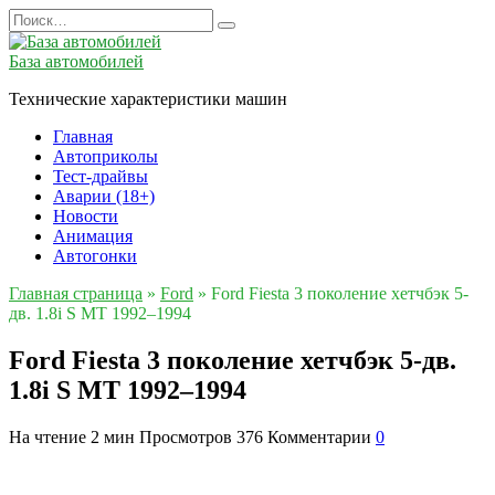
Перейти
Search
к
for:
содержанию
База автомобилей
Технические характеристики машин
Главная
Автоприколы
Тест-драйвы
Аварии (18+)
Новости
Анимация
Автогонки
Главная страница
»
Ford
»
Ford Fiesta 3 поколение хетчбэк 5-
дв. 1.8i S MT 1992–1994
Ford Fiesta 3 поколение хетчбэк 5-дв.
1.8i S MT 1992–1994
На чтение
2 мин
Просмотров
376
Комментарии
0