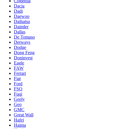
Coggiola
Dacia
Dadi
Daewoo
Daihatsu
Daimler
Dallas
De Tomaso
Derways
Dodge
Dong Feng
Doninvest
Eagle
FAW
Ferrari
Fiat
Ford
FSO
Fuqi
Geely
Geo
GMC
Great Wall
Hafei
Haima