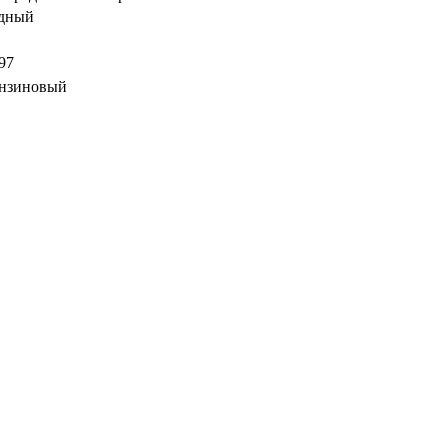
дный
97
нзиновый