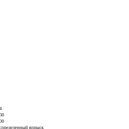
4
00
00
спределенный впрыск