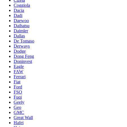
Cizeta
Coggiola
Dacia
Dadi
Daewoo
Daihatsu
Daimler
Dallas
De Tomaso
Derways
Dodge
Dong Feng
Doninvest
Eagle
FAW
Ferrari
Fiat
Ford
FSO
Fuqi
Geely
Geo
GMC
Great Wall
Hafei