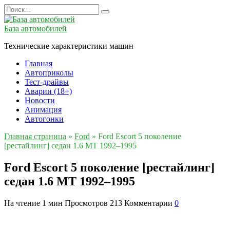
Перейти
Search
к
for:
содержанию
База автомобилей
Технические характеристики машин
Главная
Автоприколы
Тест-драйвы
Аварии (18+)
Новости
Анимация
Автогонки
Главная страница
»
Ford
»
Ford Escort 5 поколение
[рестайлинг] седан 1.6 MT 1992–1995
Ford Escort 5 поколение [рестайлинг]
седан 1.6 MT 1992–1995
На чтение
1 мин
Просмотров
213
Комментарии
0