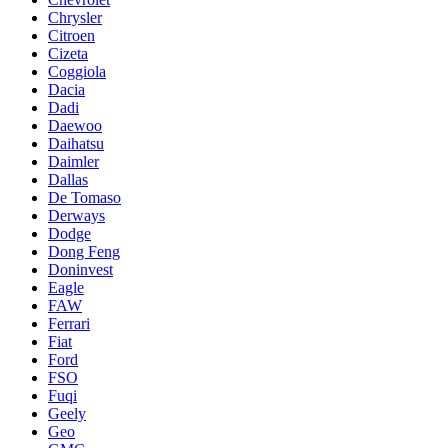
Chrysler
Citroen
Cizeta
Coggiola
Dacia
Dadi
Daewoo
Daihatsu
Daimler
Dallas
De Tomaso
Derways
Dodge
Dong Feng
Doninvest
Eagle
FAW
Ferrari
Fiat
Ford
FSO
Fuqi
Geely
Geo