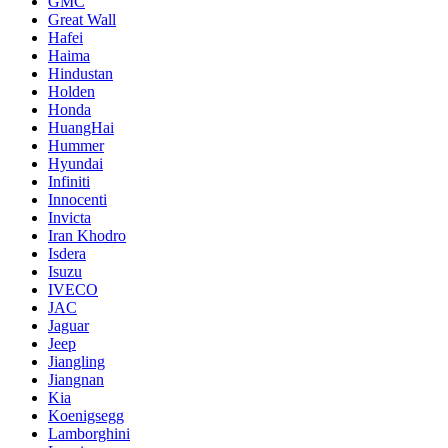
GMC
Great Wall
Hafei
Haima
Hindustan
Holden
Honda
HuangHai
Hummer
Hyundai
Infiniti
Innocenti
Invicta
Iran Khodro
Isdera
Isuzu
IVECO
JAC
Jaguar
Jeep
Jiangling
Jiangnan
Kia
Koenigsegg
Lamborghini