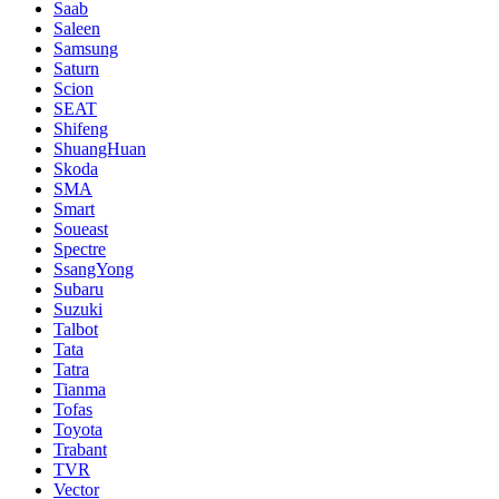
Saab
Saleen
Samsung
Saturn
Scion
SEAT
Shifeng
ShuangHuan
Skoda
SMA
Smart
Soueast
Spectre
SsangYong
Subaru
Suzuki
Talbot
Tata
Tatra
Tianma
Tofas
Toyota
Trabant
TVR
Vector