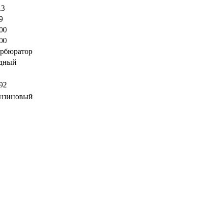
.3
9
00
00
рбюратор
дный
92
нзиновый