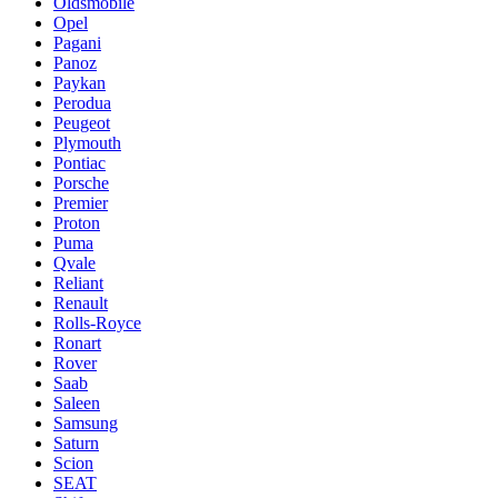
Oldsmobile
Opel
Pagani
Panoz
Paykan
Perodua
Peugeot
Plymouth
Pontiac
Porsche
Premier
Proton
Puma
Qvale
Reliant
Renault
Rolls-Royce
Ronart
Rover
Saab
Saleen
Samsung
Saturn
Scion
SEAT