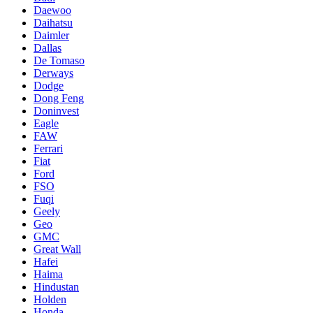
Daewoo
Daihatsu
Daimler
Dallas
De Tomaso
Derways
Dodge
Dong Feng
Doninvest
Eagle
FAW
Ferrari
Fiat
Ford
FSO
Fuqi
Geely
Geo
GMC
Great Wall
Hafei
Haima
Hindustan
Holden
Honda