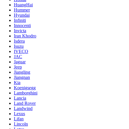
HuangHai
Hummer
Hyundai
Infiniti
Innocenti
Invicta
Iran Khodro
Isdera
Isuzu
IVECO
JAC
Jaguar
Jeep
Jiangling
Jiangnan
Kia
Koenigsegg
Lamborghini
Lancia
Land Rover
Landwind
Lexus
Lifan
Lincoln