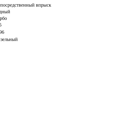
посредственный впрыск
дный
рбо
5
96
зельный