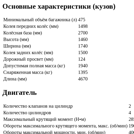
Основные характеристики (кузов)
Минимальный объём багажника (л)
475
Колея передних колёс (мм)
1498
Колёсная база (мм)
2700
Высота (мм)
1460
Ширина (мм)
1740
Колея задних колёс (мм)
1500
Дорожный просвет (мм)
124
Допустимая полная масса (кг)
1940
Снаряженная масса (кг)
1395
Длина (мм)
4670
Двигатель
Количество клапанов на цилиндр
2
Количество цилиндров
4
Максимальный крутящий момент (Н•м)
28
Обороты максимального крутящего момента, макс. (об/мин)
19
Обороты максимальной мощности, мин. (об/мин)
40