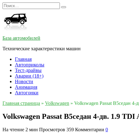
Перейти
Search
к
for:
содержанию
База автомобилей
Технические характеристики машин
Главная
Автоприколы
Тест-драйвы
Аварии (18+)
Новости
Анимация
Автогонки
Главная страница
»
Volkswagen
»
Volkswagen Passat B5седан 4-д
Volkswagen Passat B5седан 4-дв. 1.9 TDI
На чтение
2 мин
Просмотров
359
Комментарии
0