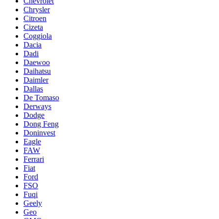
Chevrolet
Chrysler
Citroen
Cizeta
Coggiola
Dacia
Dadi
Daewoo
Daihatsu
Daimler
Dallas
De Tomaso
Derways
Dodge
Dong Feng
Doninvest
Eagle
FAW
Ferrari
Fiat
Ford
FSO
Fuqi
Geely
Geo