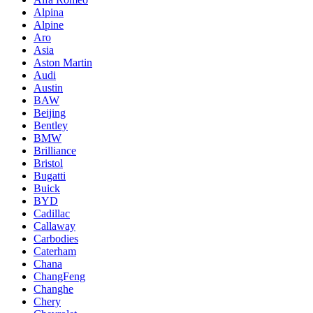
Alpina
Alpine
Aro
Asia
Aston Martin
Audi
Austin
BAW
Beijing
Bentley
BMW
Brilliance
Bristol
Bugatti
Buick
BYD
Cadillac
Callaway
Carbodies
Caterham
Chana
ChangFeng
Changhe
Chery