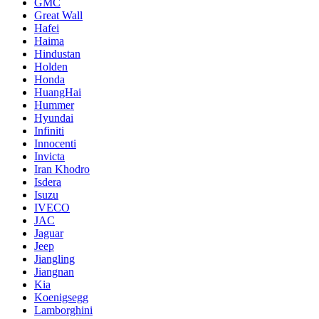
GMC
Great Wall
Hafei
Haima
Hindustan
Holden
Honda
HuangHai
Hummer
Hyundai
Infiniti
Innocenti
Invicta
Iran Khodro
Isdera
Isuzu
IVECO
JAC
Jaguar
Jeep
Jiangling
Jiangnan
Kia
Koenigsegg
Lamborghini