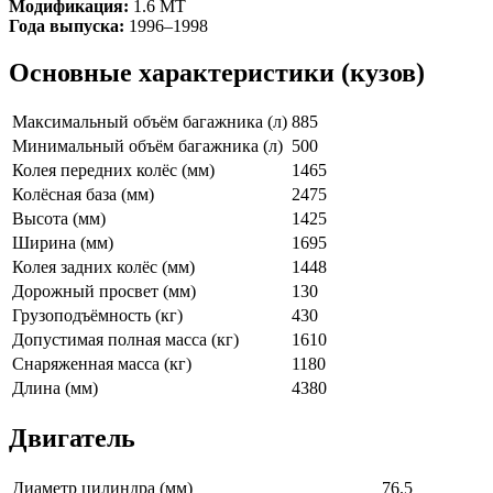
Модификация:
1.6 MT
Года выпуска:
1996–1998
Основные характеристики (кузов)
Максимальный объём багажника (л)
885
Минимальный объём багажника (л)
500
Колея передних колёс (мм)
1465
Колёсная база (мм)
2475
Высота (мм)
1425
Ширина (мм)
1695
Колея задних колёс (мм)
1448
Дорожный просвет (мм)
130
Грузоподъёмность (кг)
430
Допустимая полная масса (кг)
1610
Снаряженная масса (кг)
1180
Длина (мм)
4380
Двигатель
Диаметр цилиндра (мм)
76.5