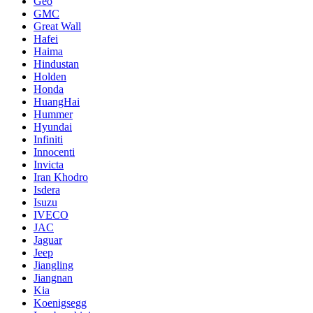
Geo
GMC
Great Wall
Hafei
Haima
Hindustan
Holden
Honda
HuangHai
Hummer
Hyundai
Infiniti
Innocenti
Invicta
Iran Khodro
Isdera
Isuzu
IVECO
JAC
Jaguar
Jeep
Jiangling
Jiangnan
Kia
Koenigsegg