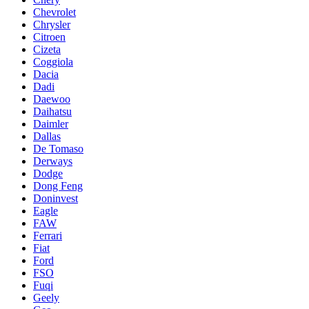
Chevrolet
Chrysler
Citroen
Cizeta
Coggiola
Dacia
Dadi
Daewoo
Daihatsu
Daimler
Dallas
De Tomaso
Derways
Dodge
Dong Feng
Doninvest
Eagle
FAW
Ferrari
Fiat
Ford
FSO
Fuqi
Geely