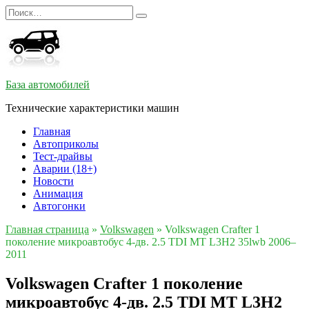
Перейти
Search
к
for:
содержанию
База автомобилей
Технические характеристики машин
Главная
Автоприколы
Тест-драйвы
Аварии (18+)
Новости
Анимация
Автогонки
Главная страница
»
Volkswagen
»
Volkswagen Crafter 1
поколение микроавтобус 4-дв. 2.5 TDI MT L3H2 35lwb 2006–
2011
Volkswagen Crafter 1 поколение
микроавтобус 4-дв. 2.5 TDI MT L3H2