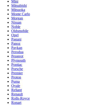
Mini
Mitsubishi
Mitsuoka
Monte Carlo
Morgan
Nissan
Noble
Oldsmobile
Opel
Pagani
Panoz
Paykan
Perodua
Peugeot
Plymouth
Pontiac
Porsche
Premier
Proton
Puma
Qvale
Reliant
Renault
Rolls-Royce
Ronart