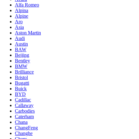
Alfa Romeo
Alpina
Alpine
Aro
Asia
Aston Martin
Audi
Austin
BAW
Beijing
Bentley
BMW
Brilliance
Bristol
Bugatti
Buick
BYD
Cadillac
Callaway
Carbodies
Caterham
Chana
ChangFeng
Changhe
Chery