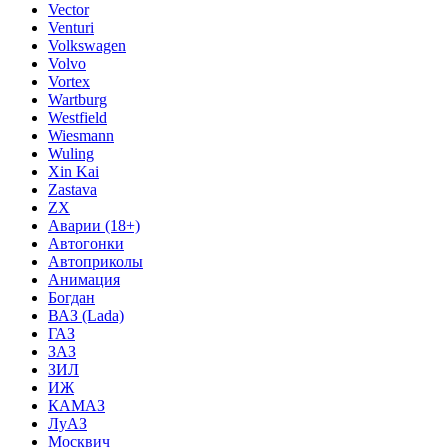
Vector
Venturi
Volkswagen
Volvo
Vortex
Wartburg
Westfield
Wiesmann
Wuling
Xin Kai
Zastava
ZX
Аварии (18+)
Автогонки
Автоприколы
Анимация
Богдан
ВАЗ (Lada)
ГАЗ
ЗАЗ
ЗИЛ
ИЖ
КАМАЗ
ЛуАЗ
Москвич